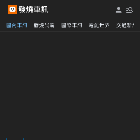
國內車訊
發燒試駕
國際車訊
電能世界
交通新訊