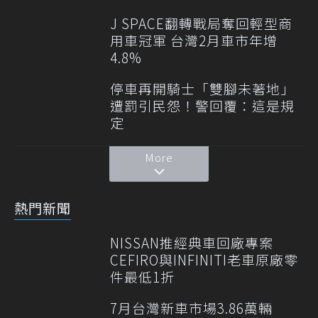
J SPACE翻轉戰局奪回輕型商
用車冠軍 台灣2月車市年增
4.8%
停車再開騎士「雙腳未著地」
遭罰引民怨！警回覆：這是規
定
More
熱門新聞
NISSAN推經典車回廠專案
CEFIRO與INFINITI老車原廠零
件最低1折
7月台灣新車市場3.86萬輛