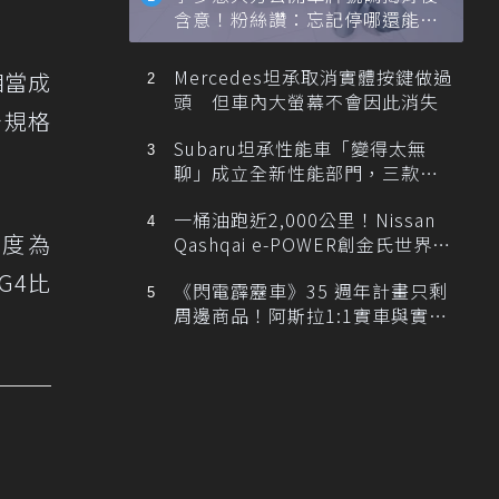
含意！粉絲讚：忘記停哪還能幫
忙找車
Mercedes坦承取消實體按鍵做過
相當成
頭 但車內大螢幕不會因此消失
分規格
Subaru坦承性能車「變得太無
聊」成立全新性能部門，三款手
排跑車開發中！
一桶油跑近2,000公里！Nissan
長度為
Qashqai e-POWER創金氏世界紀
錄
G4比
《閃電霹靂車》35 週年計畫只剩
周邊商品！阿斯拉1:1實車與實體
展覽雙雙喊卡