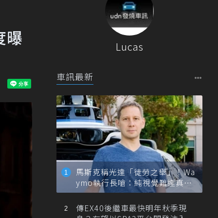
度曝
Lucas
車訊最新
馬斯克稱光達「徒勞之舉」！Wa
ymo執行長嗆：純視覺難達真正
自動駕駛
傳EX40後繼車最快明年秋季現