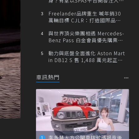
身？有望以SPA3平台開發注入80
0V動力
Freelander品牌重生 喊年銷30
萬輛目標 CJLR：打造國際品牌
半數銷量來自全球！
與世界頂尖樂團相遇 Mercedes-
Benz Pass 白金會員優先購票維
也納愛樂
動力與底盤全面進化 Aston Mart
in DB12 S 售 1,488 萬元起正式
登台
車訊熱門
李多慧大方公開車牌號碼揭背後