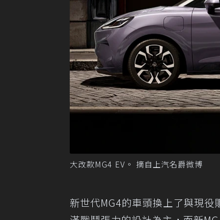
大改款MG4 EV。 摘自上汽名爵微博
新世代MG4的車頭換上了與現
滿戰鬥張力的設計為主，而新M