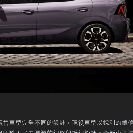
役販售車型完全不同的設計，現役車型以銳利的線
G4則導入了更圓潤的線條與折線設計。全新車型