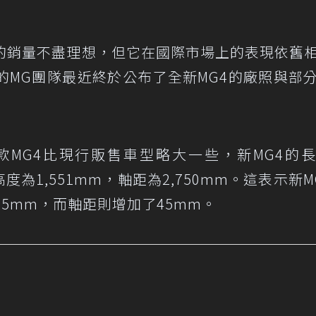
的銷量不盡理想，但它在國際市場上的表現依舊
的MG團隊最近終於公布了全新MG4的廠照與部
MG4比現行販售車型略大一些，新MG4的
，高度為1,551mm，軸距為2,750mm。這表示新M
35mm，而軸距則增加了45mm。