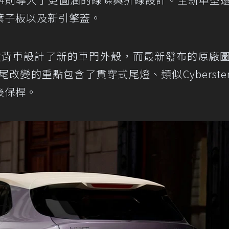
葉子板以及新引擎蓋。
動掀背車設計了新的車門外殼，而最新發布的原廠
改變的重點包含了貫穿式尾燈、類似Cyber​​ste
後保桿。