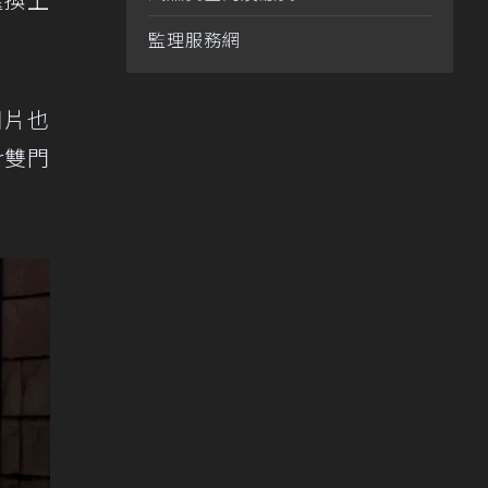
監理服務網
圖片也
r雙門