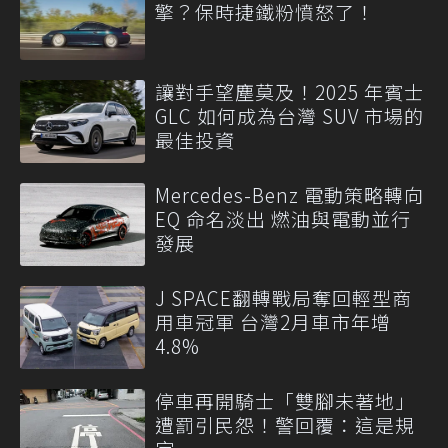
擎？保時捷鐵粉憤怒了！
讓對手望塵莫及！2025 年賓士
GLC 如何成為台灣 SUV 市場的
最佳投資
Mercedes-Benz 電動策略轉向
EQ 命名淡出 燃油與電動並行
發展
J SPACE翻轉戰局奪回輕型商
用車冠軍 台灣2月車市年增
4.8%
停車再開騎士「雙腳未著地」
遭罰引民怨！警回覆：這是規