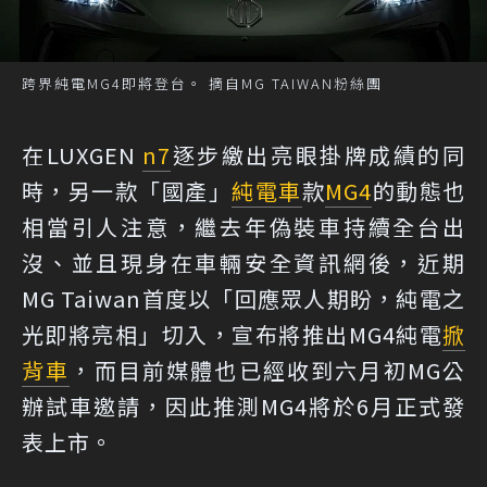
跨界純電MG4即將登台。 摘自MG TAIWAN粉絲團
在LUXGEN
n7
逐步繳出亮眼掛牌成績的同
時，另一款「國產」
純電車
款
MG4
的動態也
相當引人注意，繼去年偽裝車持續全台出
沒、並且現身在車輛安全資訊網後，近期
MG Taiwan首度以「回應眾人期盼，純電之
光即將亮相」切入，宣布將推出MG4純電
掀
背車
，而目前媒體也已經收到六月初MG公
辦試車邀請，因此推測MG4將於6月正式發
表上市。