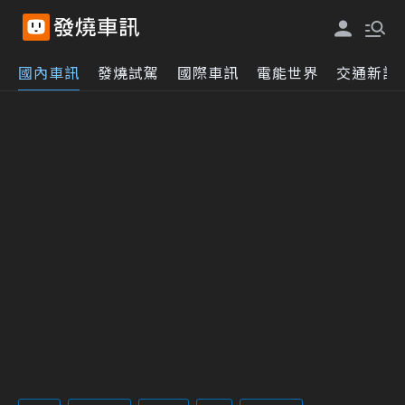
國內車訊
發燒試駕
國際車訊
電能世界
交通新訊