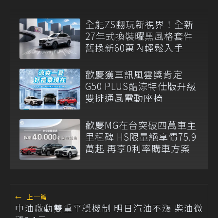
全能ZS翻玩新視界！全新
27年式換裝曜黑風格套件
舊換新60萬內輕鬆入手
歡慶獲車訊風雲獎肯定
G50 PLUS酷涼特仕版升級
雙排通風電動座椅
歡慶MG在台突破四萬車主
里程碑 HS限量絕享價75.9
萬起 再享0利率購車方案
←
上一篇
中油啟動雙重平穩機制 明日汽油不漲 柴油微