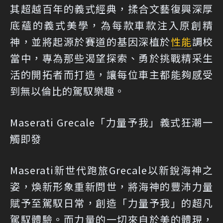
其超越百年的義式經典，揉合文藝復興深厚
底蘊的義式美學，為每款車款注入原創精
神，並將起源於賽道的基因深植於
性能
調校
當中，專為那些渴望探索、勇於挑戰精采生
活的開拓者而打造，讓每位車主都能夠感受
到無以倫比的駕馭樂趣。
Maserati Grecale「力量予我」義式狂潮一
觸即發
Maserati新世代跑旅Grecale以新銳海神之
姿，煥新形象重新問世，將海神的豐沛力量
賦予至駕馭日常，創造「力量予我」的超凡
駕馭體驗。而力量的一切來自於美的體現，