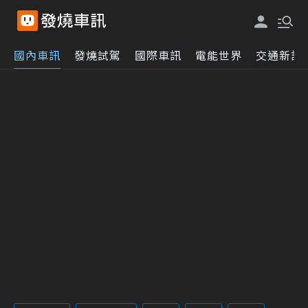
國內車訊
發燒試駕
國際車訊
電能世界
交通新訊