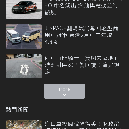
EQ 命名淡出 燃油與電動並行
發展
J SPACE翻轉戰局奪回輕型商
用車冠軍 台灣2月車市年增
4.8%
停車再開騎士「雙腳未著地」
遭罰引民怨！警回覆：這是規
定
More
熱門新聞
進口車零關稅想得美！財政部