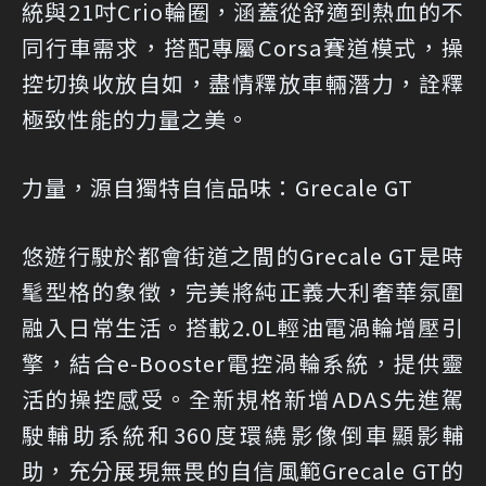
統與21吋Crio輪圈，涵蓋從舒適到熱血的不
同行車需求，搭配專屬Corsa賽道模式，操
控切換收放自如，盡情釋放車輛潛力，詮釋
極致性能的力量之美。
力量，源自獨特自信品味：Grecale GT
悠遊行駛於都會街道之間的Grecale GT是時
髦型格的象徵，完美將純正義大利奢華氛圍
融入日常生活。搭載2.0L輕油電渦輪增壓引
擎，結合e-Booster電控渦輪系統，提供靈
活的操控感受。全新規格新增ADAS先進駕
駛輔助系統和360度環繞影像倒車顯影輔
助，充分展現無畏的自信風範Grecale GT的