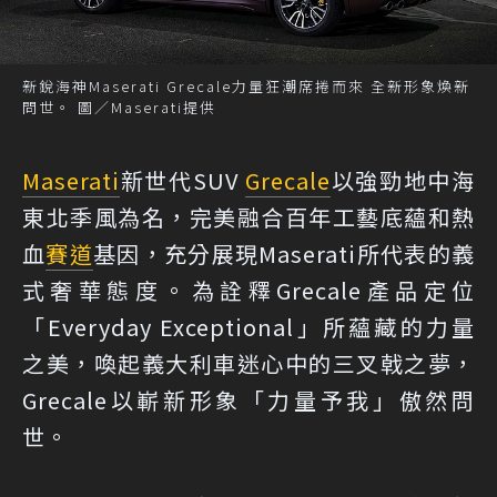
新銳海神Maserati Grecale力量狂潮席捲而來 全新形象煥新
問世。 圖／Maserati提供
Maserati
新世代SUV
Grecale
以強勁地中海
東北季風為名，完美融合百年工藝底蘊和熱
血
賽道
基因，充分展現Maserati所代表的義
式奢華態度。為詮釋Grecale產品定位
「Everyday Exceptional」所蘊藏的力量
之美，喚起義大利車迷心中的三叉戟之夢，
Grecale以嶄新形象「力量予我」傲然問
世。