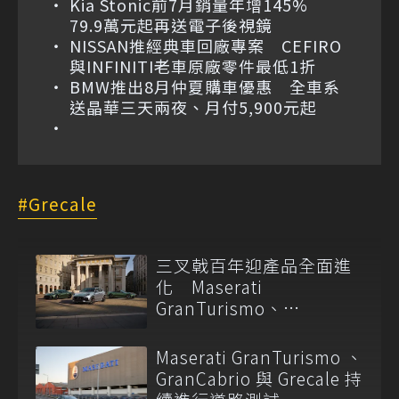
Kia Stonic前7月銷量年增145%
79.9萬元起再送電子後視鏡
NISSAN推經典車回廠專案 CEFIRO
與INFINITI老車原廠零件最低1折
BMW推出8月仲夏購車優惠 全車系
送晶華三天兩夜、月付5,900元起
Grecale
三叉戟百年迎產品全面進
化 Maserati
GranTurismo、
GranCabrio 與 Grecale 同
步升級
Maserati GranTurismo 、
GranCabrio 與 Grecale 持