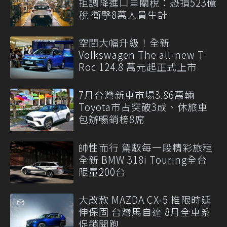
拒調降進口車關稅：恐損523億
稅 衝擊8萬人員生計
空間大幅升級！全新
Volkswagen The all-new T-
Roc 124.8 萬元起正式上市
7月台灣新車市場3.86萬輛
Toyota市占突破3成、休旅車
包辦暢銷榜8席
帥性而行 駕馭每一段精彩旅程
全新 BMW 318i Touring全台
限量200台
大改款 MAZDA CX-5 推限時延
伸保固 台灣馬自達 8月全車系
促銷開跑