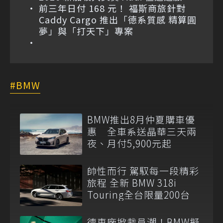
前三年日付 168 元！ 福斯商旅針對
Caddy Cargo 推出「德系質感 精算圓
夢」與「打天下」專案
BMW
BMW推出8月仲夏購車優
惠 全車系送晶華三天兩
夜、月付5,900元起
帥性而行 駕馭每一段精彩
旅程 全新 BMW 318i
Touring全台限量200台
德車廠掀裁員潮！BMW擬