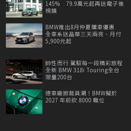
145% 79.9萬元起再送電子後
視鏡
BMW推出8月仲夏購車優惠
全車系送晶華三天兩夜、月付
5,900元起
帥性而行 駕馭每一段精彩旅程
全新 BMW 318i Touring全台
限量200台
德車廠掀裁員潮！BMW擬於
2027 年前砍 8000 職位