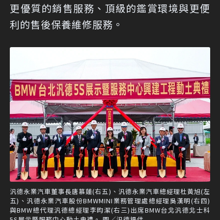
更優質的銷售服務、頂級的鑑賞環境與更便
利的售後保養維修服務。
汎德永業汽車董事長唐慕蓮(右五)、汎德永業汽車總經理杜黃旭(左
五)、汎德永業汽車股份BMWMINI業務管理處總經理吳漢明(右四)
與BMW總代理汎德總經理李昀潔(右三)出席BMW台北汎德北士科
5S展示暨服務中心動土典禮。 圖／汎德提供