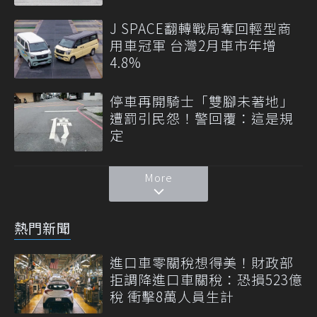
J SPACE翻轉戰局奪回輕型商
用車冠軍 台灣2月車市年增
4.8%
停車再開騎士「雙腳未著地」
遭罰引民怨！警回覆：這是規
定
More
熱門新聞
進口車零關稅想得美！財政部
拒調降進口車關稅：恐損523億
稅 衝擊8萬人員生計