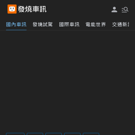
國內車訊
發燒試駕
國際車訊
電能世界
交通新訊