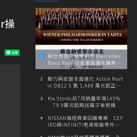
r操
與世界頂尖樂團相遇 Mercedes-
Benz Pass 白金會員優先購票維
也納愛樂
動力與底盤全面進化 Aston Mart
in DB12 S 售 1,488 萬元起正式
登台
Kia Stonic前7月銷量年增145%
79.9萬元起再送電子後視鏡
NISSAN推經典車回廠專案 CEF
IRO與INFINITI老車原廠零件最
低1折