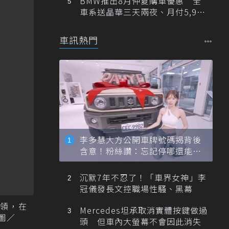
BMW推出8月仲夏購車優惠 全
車系送晶華三天兩夜、月付5,900
元起
車訊熱門
李多慧大方公開車牌號碼揭背後
含意！粉絲讚：忘記停哪還能幫
忙找車
沉默7年不忍了！「車界女神」李
冠儀發長文控職場性騷、黑幕
帶領，在
Mercedes坦承取消實體按鍵做過
圖／
頭 但車內大螢幕不會因此消失