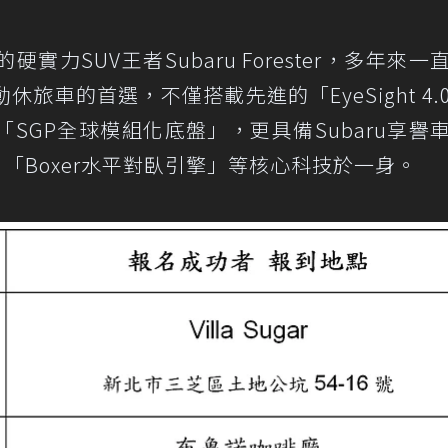
力SUV王者Subaru Forester，多年來一
旅車的首選，不僅搭載先進的「EyeSight 4.
SGP全球模組化底盤」，更具備Subaru享譽
「Boxer水平對臥引擎」等核心科技於一身。