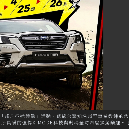
aru「超凡征途體驗」活動，透過台灣知名越野專業教練的
r所具備的強悍X-MODE科技與對稱全時四驅操駕樂趣。 