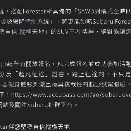
搭配Forester所具備的「SAWD對稱式全時
陡坡緩降控制系統」，將更能領略Subaru Forest
穩自信 縱橫天地」的SUV王者精神，絕對能讓
動即日起全面開放報名，凡完成報名並成功參加活
品乙份及「超凡征途」證書。踏上征途的，不只
心。想要親身體驗刺激且極具挑戰性的越野試駕體驗
下：
https://www.accupass.com/go/subaruev
站及關注Subaru社群平台。
ester伴您堅穩自信縱橫天地