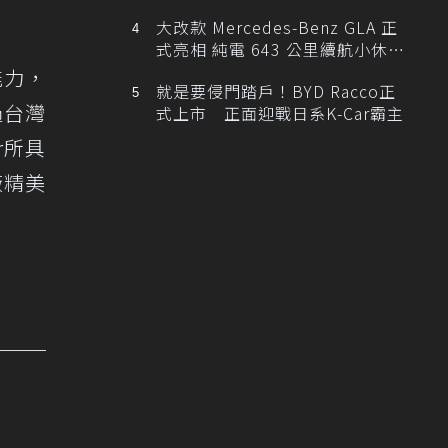
大改款 Mercedes-Benz GLA 正
式亮相 純電 643 公里續航小休
旅！
能力，
就是要侵門踏戶！BYD Racco正
過台灣
式上市 正面迎戰日系K-Car霸主
r所具
廠精美