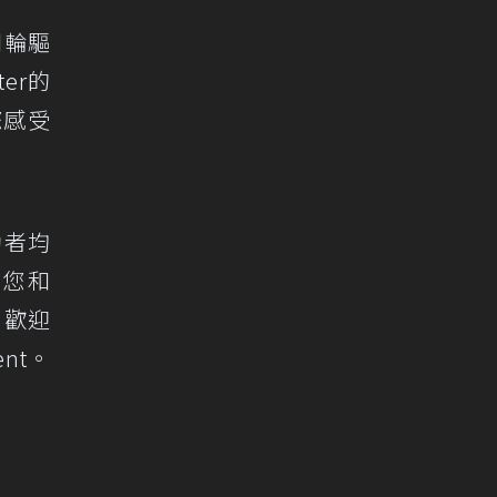
四輪驅
er的
您感受
動者均
是您和
，歡迎
ent
。