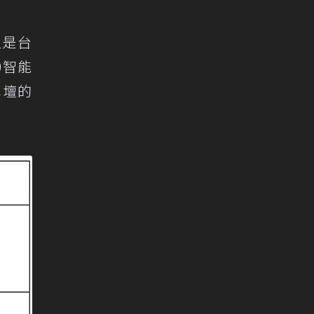
直是台
0智能
車壇的