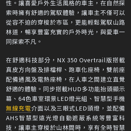
性。讓喜愛戶外生活風格的車主，在自然探
索時擁有舒適的駕馭體驗，讓車主不僅可以
從容不迫的穿梭於市區，更能輕鬆駕馭山路
林道，暢享豐富充實的戶外時光，與愛車一
同探索不凡。
在舒適科技部分，NX 350 Overtrail版搭載
真皮方向盤及排檔桿、跑車化座椅，雙前座
配備通風及電熱座椅，在人車之間建立直覺
舒適的體驗。同步搭載HUD多功能抬頭顯示
幕、64色車室環景LED燈光組、智慧型手機
無線充電
介面以及三眼式LED頭燈，並配備
AHS智慧型遠光燈自動遮蔽系統等豐富科
技，讓車主穿梭於山林間時，享有全時智慧