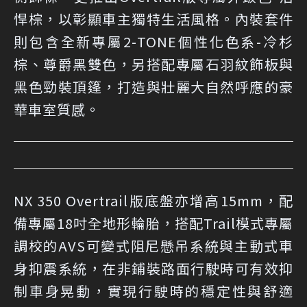
悍棕，以彰顯車主獨特生活風格。內裝套件
則包含全新專屬2-TONE個性化色系-冷杉
棕、尊爵黑雙色，另搭配專屬石羽紋飾板與
黑色勁裝頂篷，打造與壯麗大自然呼應的豪
華車室質感。
NX 350 Overtrail版底盤亦增高15mm，配
備專屬18吋全地形輪胎，搭配Trail模式專屬
調校的AVS可變式阻尼懸吊系統與主動式車
身抑震系統，在非鋪裝路面行駛時可有效抑
制車身晃動，實現行駛時的穩定性與舒適