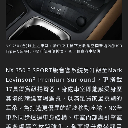
NX 250 (含)以上之車型，於中央主機下方收納空間新增2組USB
Type-C充電孔，提升使用便利性。 圖／和泰汽車提供
NX 350 F SPORT版音響系統另升級至Mark
Levinson® Premium Surround，更搭載
17具鑑賞級揚聲器，身處車室即能感受身歷
其境的環繞音場震撼，以滿足買家最挑剔的
耳朵。為打造更優異的靜謐移動座艙，NX全
車系同步透過車身結構、車室內部與引擎室
等多處隔音材質強化，全面提升乘坐靜肅