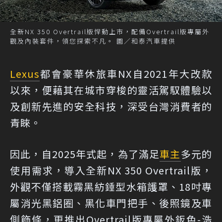
全新NX 350 Overtrail版悍動上市，配備Overtrail版專屬外
觀及內裝套件，領您探索不凡。 圖／和泰汽車提供
Lexus
都會豪華休旅車NX自2021年大改款
以來，便藉其在城市穿梭的靈活駕馭體驗以
及創新先進的安全科技，深受台灣消費者的
青睞。
因此，自2025年式起，為了滿足
車主
多元的
使用需求，導入全新NX 350 Overtrail版，
外觀不僅搭載霧黑紡錘型水箱護罩、18吋專
屬消光黑鋁圈、黑化車門把手、後照鏡及車
側飾條，更推出Overtrail版專屬外鈑色-浩