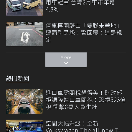
用車冠軍 台灣2月車市年增
4.8%
停車再開騎士「雙腳未著地」
遭罰引民怨！警回覆：這是規
定
More
熱門新聞
進口車零關稅想得美！財政部
拒調降進口車關稅：恐損523億
稅 衝擊8萬人員生計
空間大幅升級！全新
Volkswagen The all-new T-