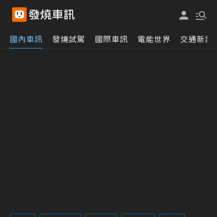
國內車訊
發燒試駕
國際車訊
電能世界
交通新訊