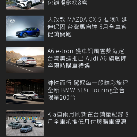
包辦暢銷榜8席
大改款 MAZDA CX-5 推限時延
伸保固 台灣馬自達 8月全車系
促銷開跑
A6 e-tron 獲車訊風雲獎肯定
台灣奧迪推出 Audi A6 旗艦陣
容限時購車禮遇
帥性而行 駕馭每一段精彩旅程
全新 BMW 318i Touring全台
限量200台
Kia連兩月刷新在台銷量紀錄 8
月全車系推低月付與購車優惠