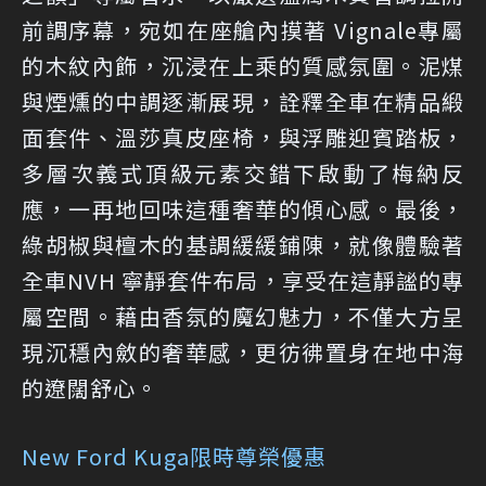
前調序幕，宛如在座艙內摸著 Vignale專屬
的木紋內飾，沉浸在上乘的質感氛圍。泥煤
與煙燻的中調逐漸展現，詮釋全車在精品緞
面套件、溫莎真皮座椅，與浮雕迎賓踏板，
多層次義式頂級元素交錯下啟動了梅納反
應，一再地回味這種奢華的傾心感。最後，
綠胡椒與檀木的基調緩緩鋪陳，就像體驗著
全車NVH 寧靜套件布局，享受在這靜謐的專
屬空間。藉由香氛的魔幻魅力，不僅大方呈
現沉穩內斂的奢華感，更彷彿置身在地中海
的遼闊舒心。
New Ford Kuga限時尊榮優惠