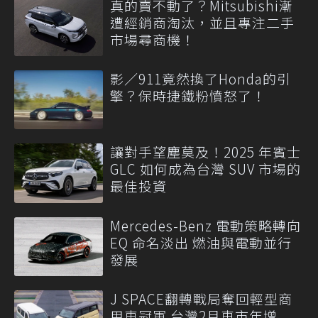
真的賣不動了？Mitsubishi漸
遭經銷商淘汰，並且專注二手
市場尋商機！
影／911竟然換了Honda的引
擎？保時捷鐵粉憤怒了！
讓對手望塵莫及！2025 年賓士
GLC 如何成為台灣 SUV 市場的
最佳投資
Mercedes-Benz 電動策略轉向
EQ 命名淡出 燃油與電動並行
發展
J SPACE翻轉戰局奪回輕型商
用車冠軍 台灣2月車市年增