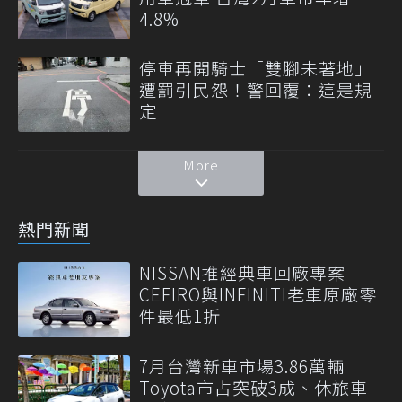
4.8%
停車再開騎士「雙腳未著地」
遭罰引民怨！警回覆：這是規
定
More
熱門新聞
NISSAN推經典車回廠專案
CEFIRO與INFINITI老車原廠零
件最低1折
7月台灣新車市場3.86萬輛
Toyota市占突破3成、休旅車