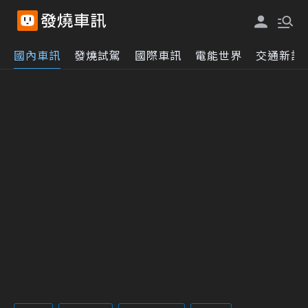
國內車訊
發燒試駕
國際車訊
電能世界
交通新訊