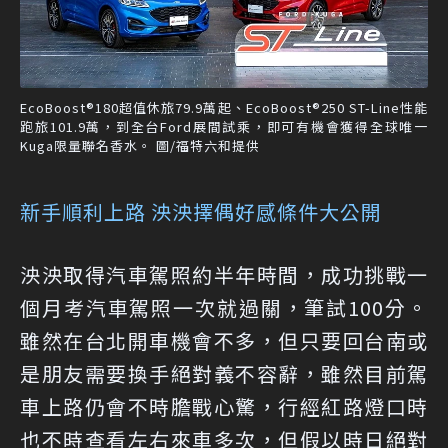
EcoBoost®180超值休旅79.9萬起、EcoBoost®250 ST-Line性能
跑旅101.9萬，到全台Ford展間試乘，即可有機會獲得全球唯一
Kuga限量聯名香水。 圖/福特六和提供
新手順利上路 泱泱擇偶好感條件大公開
泱泱取得汽車駕照約半年時間，成功挑戰一
個月考汽車駕照一次就過關，筆試100分。
雖然在台北開車機會不多，但只要回台南或
是朋友需要換手絕對義不容辭，雖然目前駕
車上路仍會不時膽戰心驚，行經紅路燈口時
也不時查看左右來車多次，但假以時日絕對