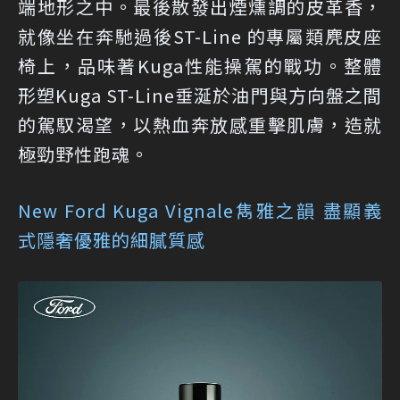
端地形之中。最後散發出煙燻調的皮革香，
就像坐在奔馳過後ST-Line 的專屬類麂皮座
椅上，品味著Kuga性能操駕的戰功。整體
形塑Kuga ST-Line垂涎於油門與方向盤之間
的駕馭渴望，以熱血奔放感重擊肌膚，造就
極勁野性跑魂。
New Ford Kuga Vignale雋雅之韻 盡顯義
式隱奢優雅的細膩質感