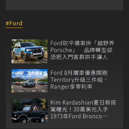
Ford
Ford砍平價車拚「越野界
Porsche」 品牌轉型卻
恐把入門客群拱手讓人
Ford 8月購車優惠開跑
Territory升級三件組、
Ranger享零利率
Kim Kardashian夏日新座
駕曝光！30萬美元入手
1973年Ford Bronco
Ranger