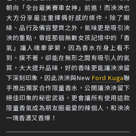
朝向「全台最美賽車女神」前進！而泱泱也
大方分享最注重擇偶好感的條件，除了眼
緣、品行及儀容整齊之外，氣味更是吸引泱
泱的重點，曾經那個無數女孩記憶中的「香
氣」讓人魂牽夢縈，因為香水在身上看不
到、摸不著，卻能在無形之間有吸引人的氣
質，大大提升品味，好的香味更能讓泱泱留
下深刻印象，因此泱泱與New
Ford Kuga
聯
手推出獨家合作限量香水，公開讓泱泱留下
絕佳印象的秘密武器，更會讓所有使用這款
限量香氣成為朋友圈最愛的辣個人，和泱泱
一塊香濃又香爆！