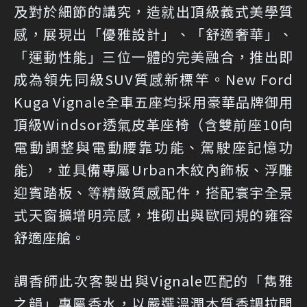
及對於細節的講究，造就出頂級義式美學質
感，展現出「優雅設計」、「舒適奢華」、
「運動性能」三位一體的完美融合，推出即
成為領先同級SUV質感新標竿。New Ford
Kuga Vignale全車五座均採用豪華品牌御用
頂級Windsor透氣皮革座椅（含雙前座10向
電動調整與電動腰靠功能、駕駛座記憶功
能），並具備專屬Urban木紋內飾板、浮雕
迎賓踏板、等精緻質感配件，搭配寰宇全景
式天窗擴增明亮感，堆砌出與歐同規的雍容
舒適座艙。
調香師此次客製出與Vignale匹配的「雋雅
之韻」專屬香水，以嚴選溫潤木質香調拉開