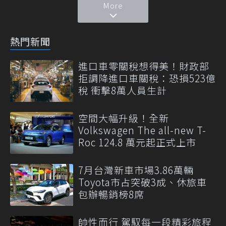
More
熱門新聞
進口車零關稅想得美！財政部
拒調降進口車關稅：恐損523億
稅 衝擊8萬人員生計
空間大幅升級！全新
Volkswagen The all-new T-
Roc 124.8 萬元起正式上市
7月台灣新車市場3.86萬輛
Toyota市占突破3成、休旅車
包辦暢銷榜8席
帥性而行 駕馭每一段精彩旅程