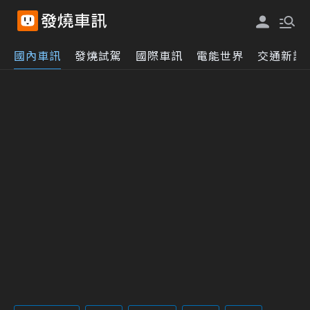
國內車訊
發燒試駕
國際車訊
電能世界
交通新訊