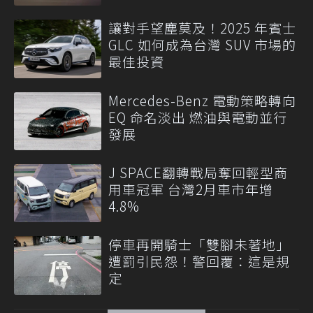
讓對手望塵莫及！2025 年賓士
GLC 如何成為台灣 SUV 市場的
最佳投資
Mercedes-Benz 電動策略轉向
EQ 命名淡出 燃油與電動並行
發展
J SPACE翻轉戰局奪回輕型商
用車冠軍 台灣2月車市年增
4.8%
停車再開騎士「雙腳未著地」
遭罰引民怨！警回覆：這是規
定