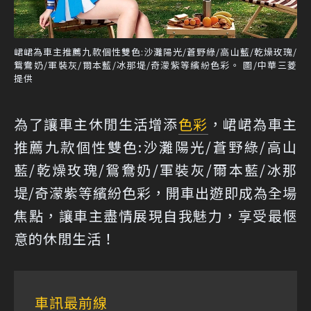
峮峮為車主推薦九款個性雙色:沙灘陽光/蒼野綠/高山藍/乾燥玫瑰/
鴛鴦奶/軍裝灰/爾本藍/冰那堤/奇濛紫等繽紛色彩。 圖/中華三菱
提供
為了讓車主休閒生活增添
色彩
，峮峮為車主
推薦九款個性雙色:沙灘陽光/蒼野綠/高山
藍/乾燥玫瑰/鴛鴦奶/軍裝灰/爾本藍/冰那
堤/奇濛紫等繽紛色彩，開車出遊即成為全場
焦點，讓車主盡情展現自我魅力，享受最愜
意的休閒生活！
車訊最前線