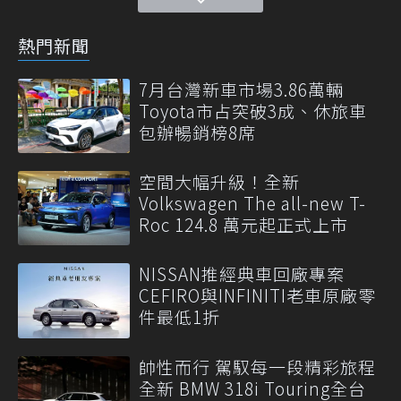
熱門新聞
7月台灣新車市場3.86萬輛
Toyota市占突破3成、休旅車
包辦暢銷榜8席
空間大幅升級！全新
Volkswagen The all-new T-
Roc 124.8 萬元起正式上市
NISSAN推經典車回廠專案
CEFIRO與INFINITI老車原廠零
件最低1折
帥性而行 駕馭每一段精彩旅程
全新 BMW 318i Touring全台