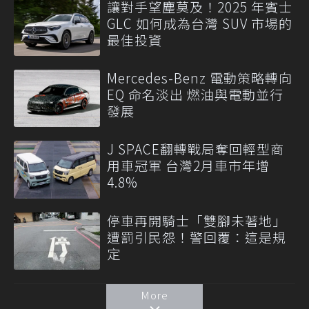
讓對手望塵莫及！2025 年賓士
GLC 如何成為台灣 SUV 市場的
最佳投資
Mercedes-Benz 電動策略轉向
EQ 命名淡出 燃油與電動並行
發展
J SPACE翻轉戰局奪回輕型商
用車冠軍 台灣2月車市年增
4.8%
停車再開騎士「雙腳未著地」
遭罰引民怨！警回覆：這是規
定
More