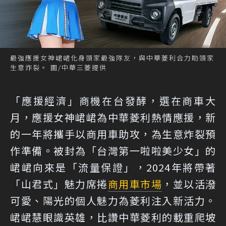
最強應援女神峮峮化身頭家最強隊友，與中華菱利合力助頭家
生意炸裂。 圖/中華三菱提供
「應援經濟」商機在台發酵，選在商車大
月，應援女神峮峮為中華菱利熱情應援，新
的一年將攜手以商用車助攻，為生意炸裂預
作準備。被封為「台灣第一啦啦美少女」的
峮峮向來是「流量保證」，2024年將帶著
「山君式」魅力席捲
商用車市場
，並以活潑
可愛、陽光的個人魅力為菱利注入新活力。
峮峮慧眼識英雄，比讚中華菱利的載重爬坡