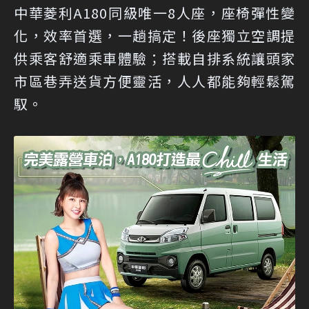
中華菱利A180同級唯一8人座，座椅彈性變
化，效率首選，一趟搞定！後座獨立空調提
供乘客舒適乘車體驗；搭載自排系統讓頭家
市區巷弄送貨方便靈活，人人都能夠輕鬆駕
馭。