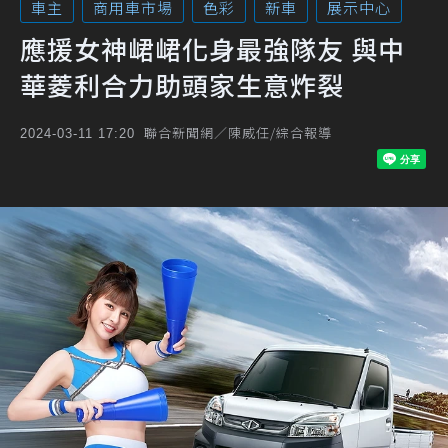
車主
商用車市場
色彩
新車
展示中心
應援女神峮峮化身最強隊友 與中
華菱利合力助頭家生意炸裂
聯合新聞網／陳威任/綜合報導
2024-03-11 17:20