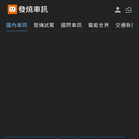
國內車訊
發燒試駕
國際車訊
電能世界
交通新訊