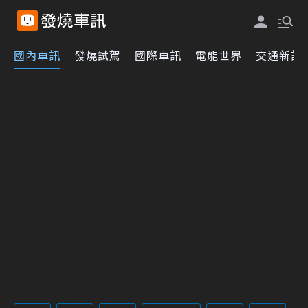
國內車訊
發燒試駕
國際車訊
電能世界
交通新訊