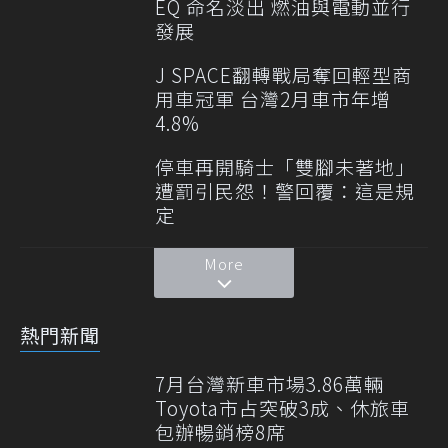
EQ 命名淡出 燃油與電動並行
發展
J SPACE翻轉戰局奪回輕型商
用車冠軍 台灣2月車市年增
4.8%
停車再開騎士「雙腳未著地」
遭罰引民怨！警回覆：這是規
定
More
熱門新聞
7月台灣新車市場3.86萬輛
Toyota市占突破3成、休旅車
包辦暢銷榜8席