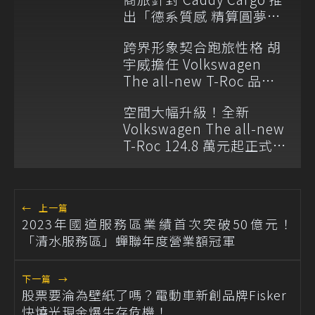
出「德系質感 精算圓夢」
與「打天下」專案
跨界形象契合跑旅性格 胡
宇威擔任 Volkswagen
The all-new T-Roc 品牌
大使
空間大幅升級！全新
Volkswagen The all-new
T-Roc 124.8 萬元起正式上
市
←
上一篇
2023年國道服務區業績首次突破50億元！
「清水服務區」蟬聯年度營業額冠軍
下一篇
→
股票要淪為壁紙了嗎？電動車新創品牌Fisker
快燒光現金爆生存危機！