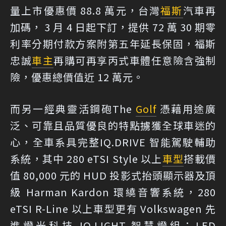
量上市優惠價 88.8 萬元，台灣
福斯
汽車再
加碼， 3 月 4 日起下訂，提供 72 萬 30 期零
利率分期付款方案附第五年延長保固，福斯
忠誠
車主
再購可再享丙式車體任意險含強制
險，優惠總價值近 12 萬元。
而另一經典靈活鋼砲The
Golf
憑藉用途廣
泛、可靠且品質優良的特點擄獲全球車迷的
心，全車系具完整IQ.DRIVE 智能駕駛輔助
系統，其中 280 eTSI Style 以上
車型
搭載價
值 80,000 元的 HUD 投影式抬頭顯示器及頂
級 Harman Kardon 環繞音響系統，280
eTSI R-Line 以上車型更有 Volkswagen 先
進燈光科技 IQ.LIGHT 智慧燈組：LED