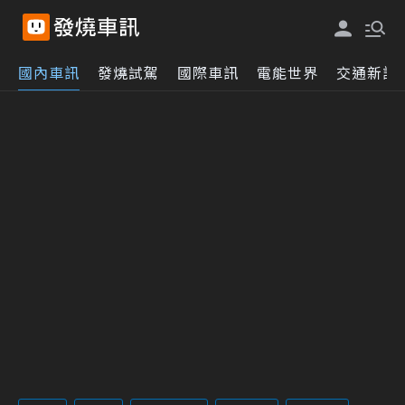
國內車訊
發燒試駕
國際車訊
電能世界
交通新訊