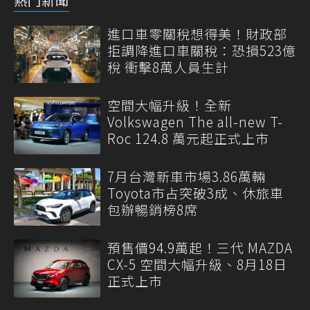
進口車零關稅想得美！財政部
拒調降進口車關稅：恐損523億
稅 衝擊8萬人員生計
空間大幅升級！全新
Volkswagen The all-new T-
Roc 124.8 萬元起正式上市
7月台灣新車市場3.86萬輛
Toyota市占突破3成、休旅車
包辦暢銷榜8席
預售價94.9萬起！三代 MAZDA
CX-5 空間大幅升級、8月18日
正式上市