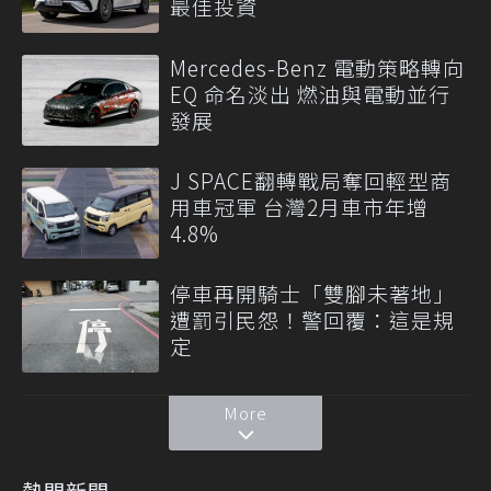
最佳投資
Mercedes-Benz 電動策略轉向
EQ 命名淡出 燃油與電動並行
發展
J SPACE翻轉戰局奪回輕型商
用車冠軍 台灣2月車市年增
4.8%
停車再開騎士「雙腳未著地」
遭罰引民怨！警回覆：這是規
定
More
熱門新聞