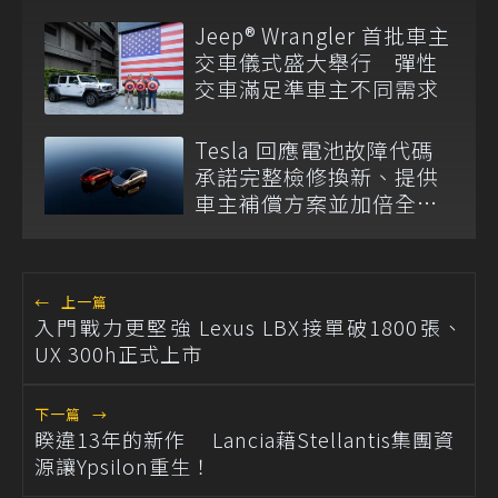
Jeep® Wrangler 首批車主
交車儀式盛大舉行 彈性
交車滿足準車主不同需求
Tesla 回應電池故障代碼
承諾完整檢修換新、提供
車主補償方案並加倍全台
維修代步車數量
←
上一篇
入門戰力更堅強 Lexus LBX接單破1800張、
UX 300h正式上市
下一篇
→
睽違13年的新作 Lancia藉Stellantis集團資
源讓Ypsilon重生！