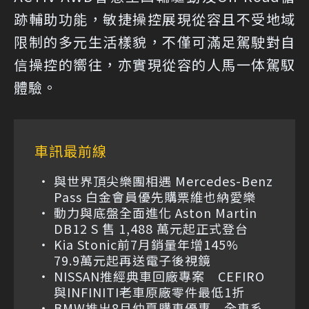
跡輔助功能，敏捷操控展現從容且不受地域
限制的多元生活樣貌，不僅可滿足駕駛對自
信操控的嚮往，亦實現從容的人馬一体駕馭
體驗。
車訊最前線
與世界頂尖樂團相遇 Mercedes-Benz
Pass 白金會員優先購票維也納愛樂
動力與底盤全面進化 Aston Martin
DB12 S 售 1,488 萬元起正式登台
Kia Stonic前7月銷量年增145%
79.9萬元起再送電子後視鏡
NISSAN推經典車回廠專案 CEFIRO
與INFINITI老車原廠零件最低1折
BMW推出8月仲夏購車優惠 全車系