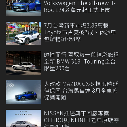
Volkswagen The all-new T-
Roc 124.8 萬元起正式上市
7月台灣新車市場3.86萬輛
Toyota市占突破3成、休旅車
包辦暢銷榜8席
帥性而行 駕馭每一段精彩旅程
全新 BMW 318i Touring全台
限量200台
大改款 MAZDA CX-5 推限時延
伸保固 台灣馬自達 8月全車系
促銷開跑
NISSAN推經典車回廠專案
CEFIRO與INFINITI老車原廠零
件最低1折