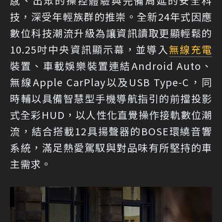
感、出眾的操控體驗與完備周延的安全科
技，深受年輕族群的推崇。全新24年式因應
數位科技潮流升級為讓資訊讀取更顯輕鬆的
10.25吋中央資訊顯示幕，並導入
無線充電
裝置、車載娛樂裝置連結Android Auto、
無線Apple CarPlay以及USB Type-C，同
時輔以具備智慧型手機導航指引的前擋投影
式全彩HUD，以人性化直覺操作接軌數位潮
流，結合搭載12具揚聲器的BOSE環繞音響
系統，滿足熱愛駕馭與對品味有所堅持的車
主需求。