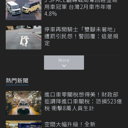
用車冠軍 台灣2月車市年增
4.8%
停車再開騎士「雙腳未著地」
遭罰引民怨！警回覆：這是規
定
More
熱門新聞
進口車零關稅想得美！財政部
拒調降進口車關稅：恐損523億
稅 衝擊8萬人員生計
空間大幅升級！全新