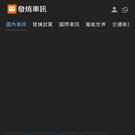
國內車訊
發燒試駕
國際車訊
電能世界
交通新訊