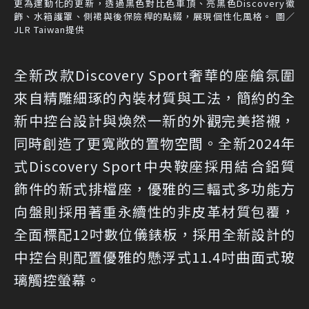
更為運動化的更新，透過黑色對比色車頂、亮黑色Discovery徽
飾、水箱護罩、側裙與後保險桿的點綴，展現個性化風格。 圖／
JLR Taiwan提供
全新改款Discovery Sport奢華的座艙氛圍
來自精雕細琢的內裝材質與工法，簡約的全
新中控台設計與煥然一新的外觀完美搭襯，
同時創造了更寬敞的置物空間。全新2024年
式Discovery Sport中央鞍座採用結合鋁質
飾件的新式排檔座，優雅的三輻式多功能方
向盤則採用著重永續性的非皮革材質包覆，
全面標配12吋數位儀錶板，採用全新設計的
中控台則配置優雅的懸浮式11.4吋曲面式玻
璃觸控螢幕。