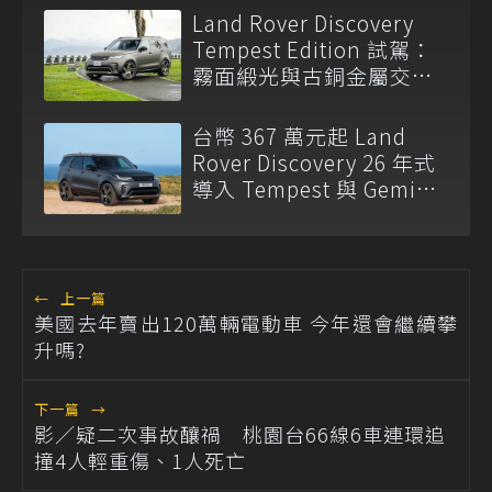
Land Rover Discovery
Tempest Edition 試駕：
霧面緞光與古銅金屬交織
的英式格調
台幣 367 萬元起 Land
Rover Discovery 26 年式
導入 Tempest 與 Gemini
Edition 限定版 強化豪華
與設計識別
←
上一篇
美國去年賣出120萬輛電動車 今年還會繼續攀
升嗎?
下一篇
→
影／疑二次事故釀禍 桃園台66線6車連環追
撞4人輕重傷、1人死亡