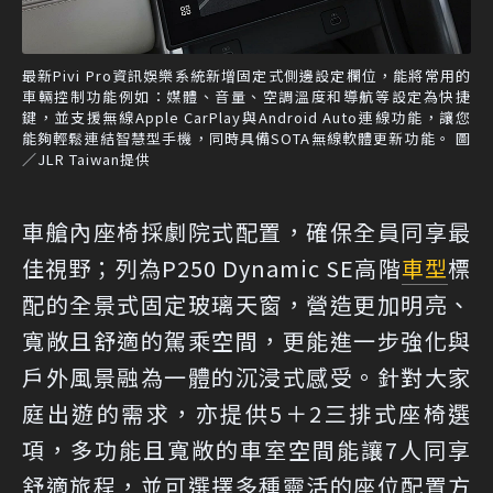
最新Pivi Pro資訊娛樂系統新增固定式側邊設定欄位，能將常用的
車輛控制功能例如：媒體、音量、空調溫度和導航等設定為快捷
鍵，並支援無線Apple CarPlay與Android Auto連線功能，讓您
能夠輕鬆連結智慧型手機，同時具備SOTA無線軟體更新功能。 圖
／JLR Taiwan提供
車艙內座椅採劇院式配置，確保全員同享最
佳視野；列為P250 Dynamic SE高階
車型
標
配的全景式固定玻璃天窗，營造更加明亮、
寬敞且舒適的駕乘空間，更能進一步強化與
戶外風景融為一體的沉浸式感受。針對大家
庭出遊的需求，亦提供5＋2三排式座椅選
項，多功能且寬敞的車室空間能讓7人同享
舒適旅程，並可選擇多種靈活的座位配置方