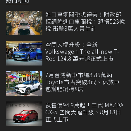
進口車零關稅想得美！財政部
拒調降進口車關稅：恐損523億
稅 衝擊8萬人員生計
空間大幅升級！全新
Volkswagen The all-new T-
Roc 124.8 萬元起正式上市
7月台灣新車市場3.86萬輛
Toyota市占突破3成、休旅車
包辦暢銷榜8席
預售價94.9萬起！三代 MAZDA
CX-5 空間大幅升級、8月18日
正式上市