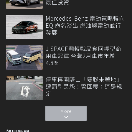
最佳投資
Mercedes-Benz 電動策略轉向
EQ 命名淡出 燃油與電動並行
發展
J SPACE翻轉戰局奪回輕型商
用車冠軍 台灣2月車市年增
4.8%
停車再開騎士「雙腳未著地」
遭罰引民怨！警回覆：這是規
定
More
熱門新聞