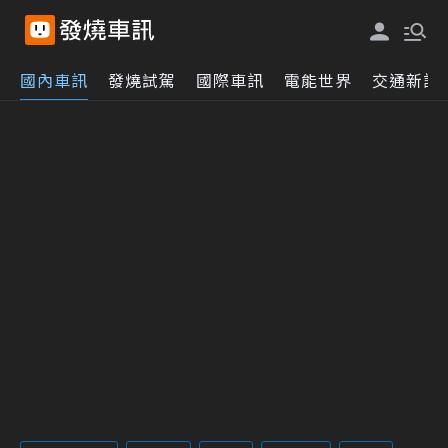
國內車訊
發燒試駕
國際車訊
電能世界
交通新訊