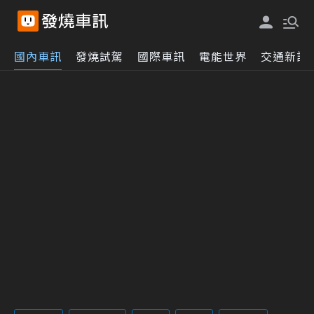
國內車訊
發燒試駕
國際車訊
電能世界
交通新訊