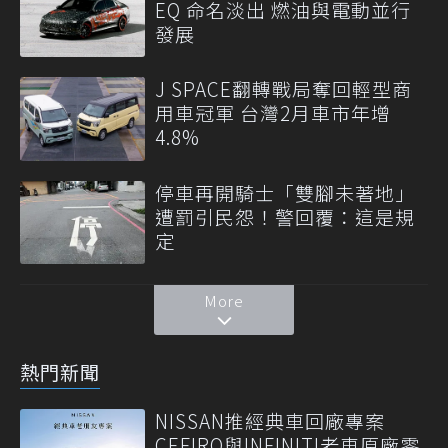
EQ 命名淡出 燃油與電動並行
發展
J SPACE翻轉戰局奪回輕型商
用車冠軍 台灣2月車市年增
4.8%
停車再開騎士「雙腳未著地」
遭罰引民怨！警回覆：這是規
定
More
熱門新聞
NISSAN推經典車回廠專案
CEFIRO與INFINITI老車原廠零