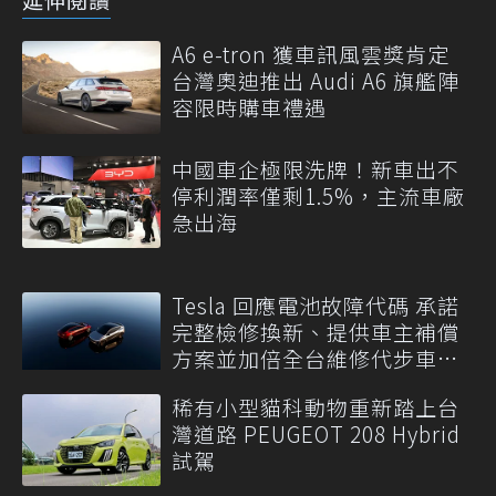
A6 e-tron 獲車訊風雲獎肯定
台灣奧迪推出 Audi A6 旗艦陣
容限時購車禮遇
中國車企極限洗牌！新車出不
停利潤率僅剩1.5%，主流車廠
急出海
Tesla 回應電池故障代碼 承諾
完整檢修換新、提供車主補償
方案並加倍全台維修代步車數
量
稀有小型貓科動物重新踏上台
灣道路 PEUGEOT 208 Hybrid
試駕