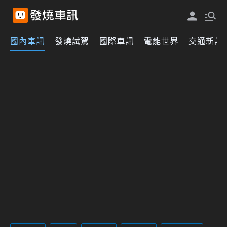
國內車訊
發燒試駕
國際車訊
電能世界
交通新訊