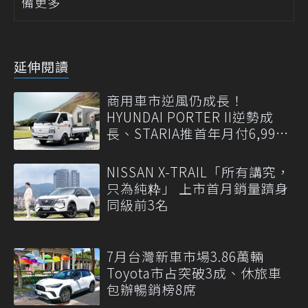
備更多
延伸閱讀
商用車市逆風仍成長！
HYUNDAI PORTER II逆勢成
長、STARIA推首年月付6,999
元
NISSAN X-TRAIL「所有講究，
只為純粋」 上市首月銷量躋身
同級前3名
7月台灣新車市場3.86萬輛
Toyota市占突破3成、休旅車
包辦暢銷榜8席