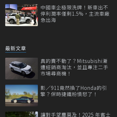
中國車企極限洗牌！新車出不
停利潤率僅剩1.5%，主流車廠
急出海
最新文章
真的賣不動了？Mitsubishi漸
遭經銷商淘汰，並且專注二手
市場尋商機！
影／911竟然換了Honda的引
擎？保時捷鐵粉憤怒了！
讓對手望塵莫及！2025 年賓士