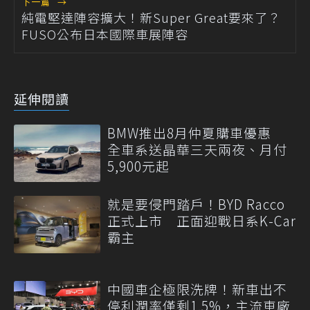
下一篇
→
純電堅達陣容擴大！新Super Great要來了？
FUSO公布日本國際車展陣容
延伸閱讀
BMW推出8月仲夏購車優惠
全車系送晶華三天兩夜、月付
5,900元起
就是要侵門踏戶！BYD Racco
正式上市 正面迎戰日系K-Car
霸主
中國車企極限洗牌！新車出不
停利潤率僅剩1.5%，主流車廠