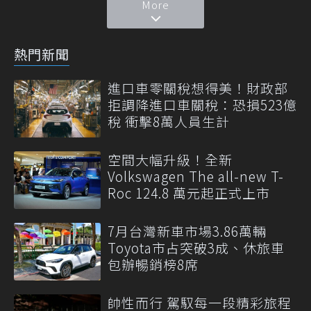
More
熱門新聞
進口車零關稅想得美！財政部
拒調降進口車關稅：恐損523億
稅 衝擊8萬人員生計
空間大幅升級！全新
Volkswagen The all-new T-
Roc 124.8 萬元起正式上市
7月台灣新車市場3.86萬輛
Toyota市占突破3成、休旅車
包辦暢銷榜8席
帥性而行 駕馭每一段精彩旅程