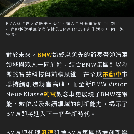
BMW總代理汎德跨平台整合，擴大全台充電策略合作夥伴，
打造超越對手且優質便捷的BMW i智慧電能生活圈。 圖／汎
德提供
對於未來，
BMW
始終以領先的節奏帶領汽車
領域與眾人一同前進，結合BMW集團引以為
傲的智慧科技與前瞻思維，在全球
電動車
市
場持續創造銷售高峰，而全新BMW Vision
Neue Klasse
純電
概念車更展現了BMW在電
能、數位以及永續領域的創新能力，揭示了
BMW即將進入下一個全新時代。
BMW總代理
汎德
延續BMW集團持續創新與