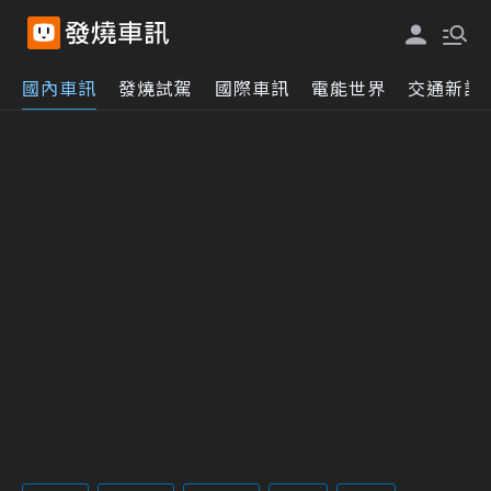
國內車訊
發燒試駕
國際車訊
電能世界
交通新訊