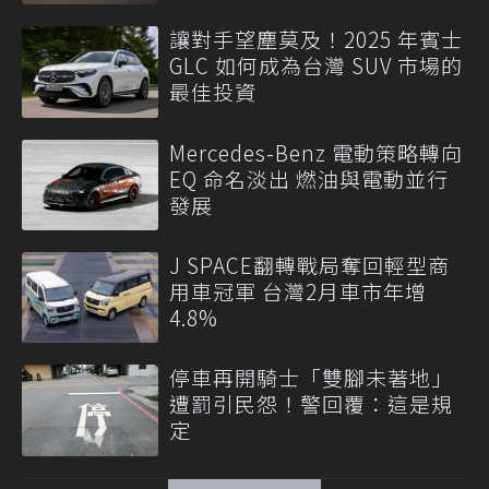
讓對手望塵莫及！2025 年賓士
GLC 如何成為台灣 SUV 市場的
最佳投資
Mercedes-Benz 電動策略轉向
EQ 命名淡出 燃油與電動並行
發展
J SPACE翻轉戰局奪回輕型商
用車冠軍 台灣2月車市年增
4.8%
停車再開騎士「雙腳未著地」
遭罰引民怨！警回覆：這是規
定