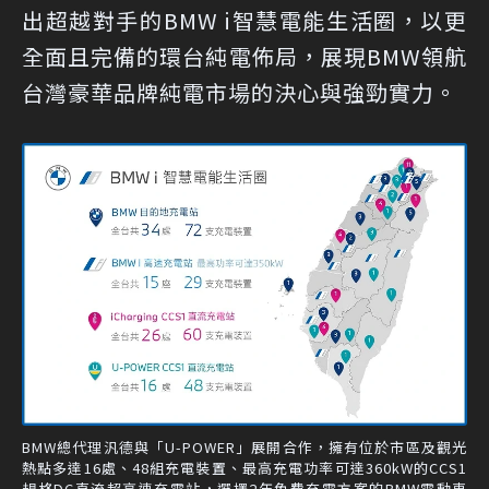
出超越對手的BMW i智慧電能生活圈，以更
全面且完備的環台純電佈局，展現BMW領航
台灣豪華品牌純電市場的決心與強勁實力。
BMW總代理汎德與「U-POWER」展開合作，擁有位於市區及觀光
熱點多達16處、48組充電裝置、最高充電功率可達360kW的CCS1
規格DC直流超高速充電站，選擇2年免費充電方案的BMW電動車