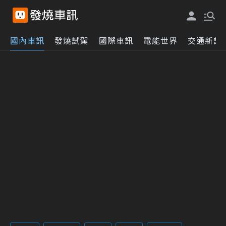
國內車訊
發燒試駕
國際車訊
電能世界
交通新訊