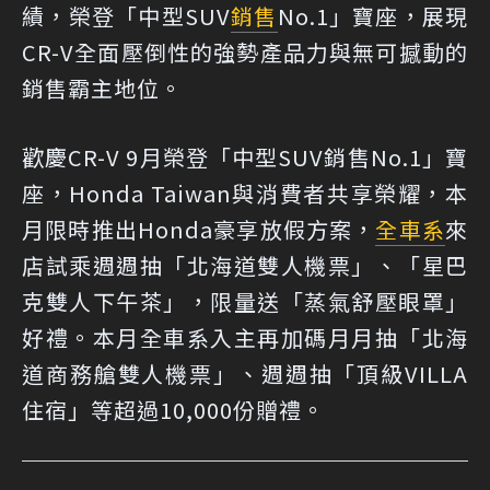
績，榮登「中型SUV
銷售
No.1」寶座，展現
CR-V全面壓倒性的強勢產品力與無可撼動的
銷售霸主地位。
歡慶CR-V 9月榮登「中型SUV銷售No.1」寶
座，Honda Taiwan與消費者共享榮耀，本
月限時推出Honda豪享放假方案，
全車系
來
店試乘週週抽「北海道雙人機票」、「星巴
克雙人下午茶」，限量送「蒸氣舒壓眼罩」
好禮。本月全車系入主再加碼月月抽「北海
道商務艙雙人機票」、週週抽「頂級VILLA
住宿」等超過10,000份贈禮。