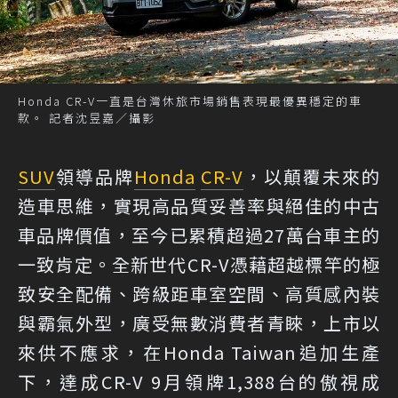
Honda CR-V一直是台灣休旅市場銷售表現最優異穩定的車
款。 記者沈昱嘉／攝影
SUV
領導品牌
Honda
CR-V
，以顛覆未來的
造車思維，實現高品質妥善率與絕佳的中古
車品牌價值，至今已累積超過27萬台車主的
一致肯定。全新世代CR-V憑藉超越標竿的極
致安全配備、跨級距車室空間、高質感內裝
與霸氣外型，廣受無數消費者青睞，上市以
來供不應求，在Honda Taiwan追加生產
下，達成CR-V 9月領牌1,388台的傲視成