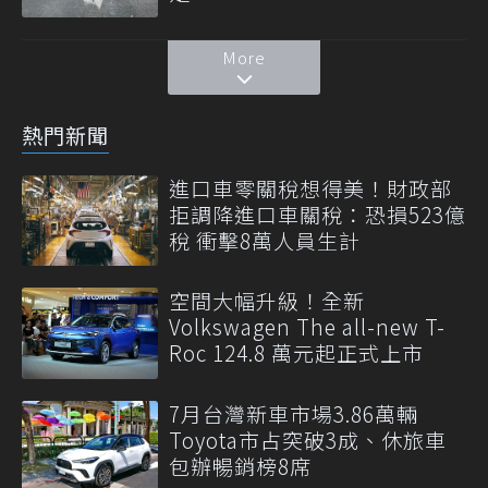
More
熱門新聞
進口車零關稅想得美！財政部
拒調降進口車關稅：恐損523億
稅 衝擊8萬人員生計
空間大幅升級！全新
Volkswagen The all-new T-
Roc 124.8 萬元起正式上市
7月台灣新車市場3.86萬輛
Toyota市占突破3成、休旅車
包辦暢銷榜8席