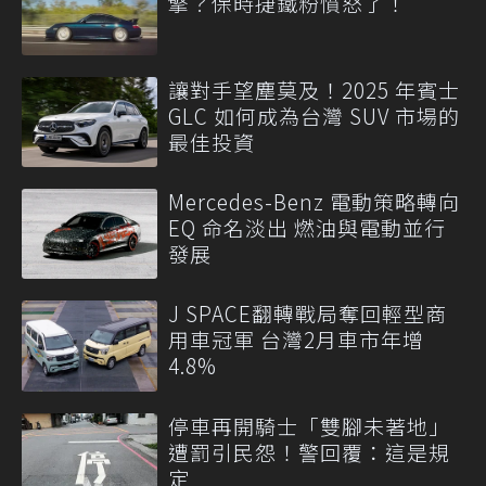
擎？保時捷鐵粉憤怒了！
讓對手望塵莫及！2025 年賓士
GLC 如何成為台灣 SUV 市場的
最佳投資
Mercedes-Benz 電動策略轉向
EQ 命名淡出 燃油與電動並行
發展
J SPACE翻轉戰局奪回輕型商
用車冠軍 台灣2月車市年增
4.8%
停車再開騎士「雙腳未著地」
遭罰引民怨！警回覆：這是規
定