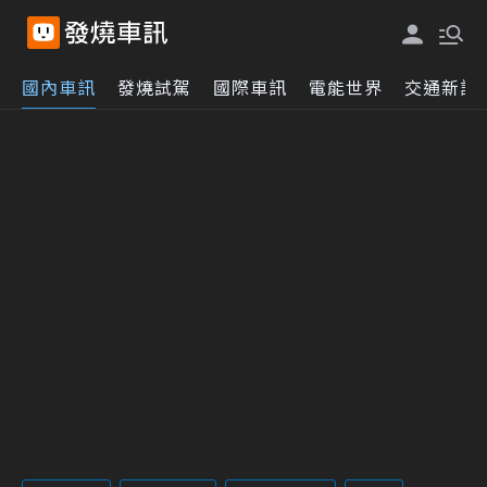
國內車訊
發燒試駕
國際車訊
電能世界
交通新訊