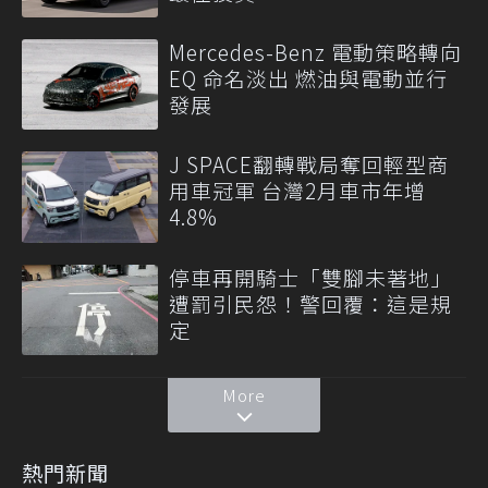
Mercedes-Benz 電動策略轉向
EQ 命名淡出 燃油與電動並行
發展
J SPACE翻轉戰局奪回輕型商
用車冠軍 台灣2月車市年增
4.8%
停車再開騎士「雙腳未著地」
遭罰引民怨！警回覆：這是規
定
More
熱門新聞