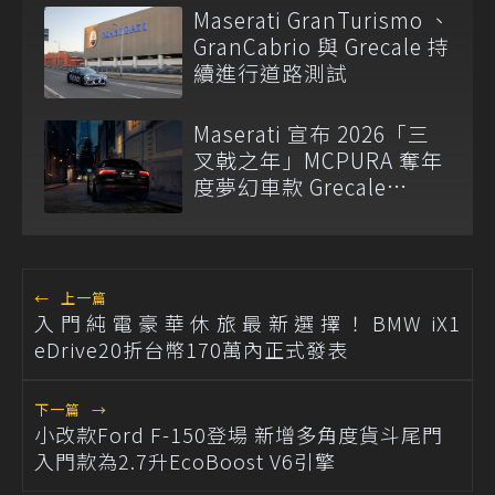
步升級
Maserati GranTurismo 、
GranCabrio 與 Grecale 持
續進行道路測試
Maserati 宣布 2026「三
叉戟之年」MCPURA 奪年
度夢幻車款 Grecale
Nerissimo 台幣 379 萬元
起 10 席限定
←
上一篇
入門純電豪華休旅最新選擇！BMW iX1
eDrive20折台幣170萬內正式發表
下一篇
→
小改款Ford F-150登場 新增多角度貨斗尾門
入門款為2.7升EcoBoost V6引擎