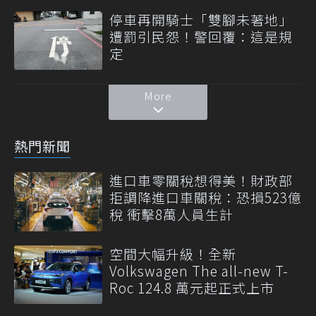
停車再開騎士「雙腳未著地」
遭罰引民怨！警回覆：這是規
定
More
熱門新聞
進口車零關稅想得美！財政部
拒調降進口車關稅：恐損523億
稅 衝擊8萬人員生計
空間大幅升級！全新
Volkswagen The all-new T-
Roc 124.8 萬元起正式上市