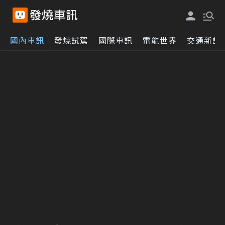
國內車訊
發燒試駕
國際車訊
電能世界
交通新訊