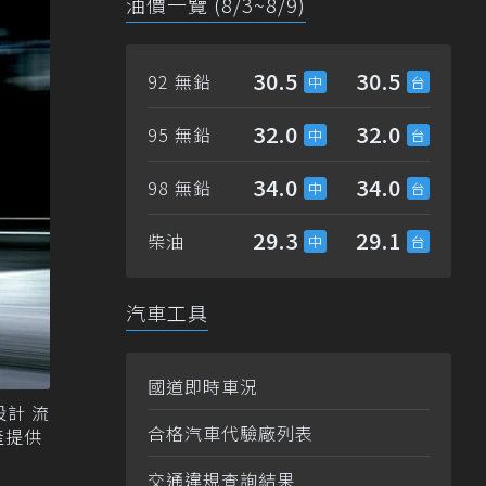
油價一覽 (8/3~8/9)
30.5
30.5
92 無鉛
32.0
32.0
95 無鉛
34.0
34.0
98 無鉛
29.3
29.1
柴油
汽車工具
國道即時車況
設計 流
合格汽車代驗廠列表
產提供
交通違規查詢結果