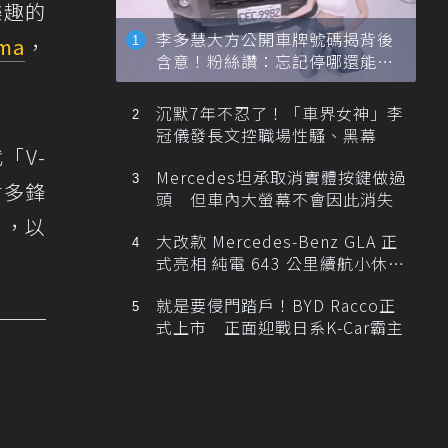
樂趣的
李多慧大方公開車牌號碼揭背後
ima
，
含意！粉絲讚：忘記停哪還能幫
。
忙找車
沉默7年不忍了！「車界女神」李
冠儀發長文控職場性騷、黑幕
「V-
Mercedes坦承取消實體按鍵做過
吋多鋒
頭 但車內大螢幕不會因此消失
」，以
大改款 Mercedes-Benz GLA 正
式亮相 純電 643 公里續航小休
旅！
就是要侵門踏戶！BYD Racco正
式上市 正面迎戰日系K-Car霸主