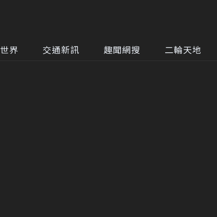
世界
交通新訊
趣聞網搜
二輪天地