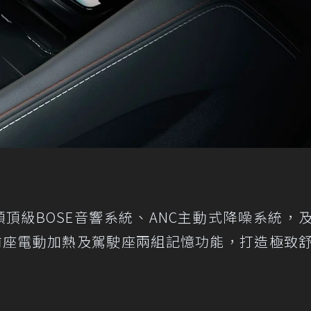
配備9顆頂級BOSE音響系統、ANC主動式降噪系統，
雙前座電動加熱及駕駛座兩組記憶功能，打造極致