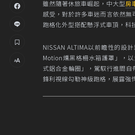
雖然隨著休旅車崛起，中大型
房
感受，對於許多車迷而言依然無
跑格化外型搭配懸浮式車頂，科
NISSAN ALTIMA以前瞻
Motion燻黑格柵水箱護罩」
式鋁合金輪圈」，駕馭行進間自
鋒利視線勾勒神級跑格，展露強