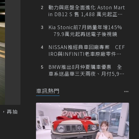
動力與底盤全面進化 Aston Mart
in DB12 S 售 1,488 萬元起正式
登台
Kia Stonic前7月銷量年增145%
79.9萬元起再送電子後視鏡
NISSAN推經典車回廠專案 CEF
IRO與INFINITI老車原廠零件最
低1折
BMW推出8月仲夏購車優惠 全
車系送晶華三天兩夜、月付5,900
元起
車訊熱門
」，再抽