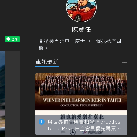
陳威任
開過幾百台車，塵世中一個迷途老司
機。
車訊最新
與世界頂尖樂團相遇 Mercedes-
Benz Pass 白金會員優先購票維
也納愛樂