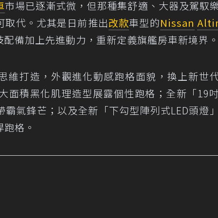
車
市場已逐漸式微，但那種集舒適、大器及駕馭
可取代。尤其是日前推出
改款
車型的
Nissan
Alt
技配備加上先進動力，重新定義旗艦房車新境界
性的設計思維打造，外觀進化動感跑格面貌，換上新世代
，以大面積黑化肌理造型展露個性跑格；全新「19
帶霸氣鋒芒；以及全新「下勾型陣列式LED頭燈
悍跑格。