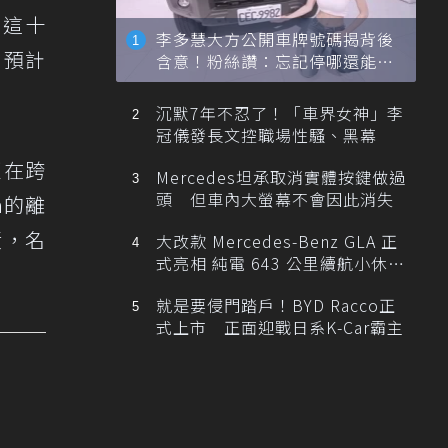
，這十
李多慧大方公開車牌號碼揭背後
則預計
含意！粉絲讚：忘記停哪還能幫
忙找車
沉默7年不忍了！「車界女神」李
冠儀發長文控職場性騷、黑幕
更在跨
Mercedes坦承取消實體按鍵做過
頭 但車內大螢幕不會因此消失
m的離
績，名
大改款 Mercedes-Benz GLA 正
式亮相 純電 643 公里續航小休
旅！
就是要侵門踏戶！BYD Racco正
式上市 正面迎戰日系K-Car霸主