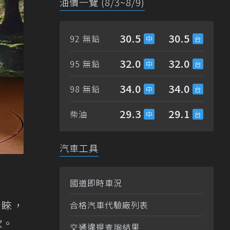
油價一覽 (8/3~8/9)
30.5
30.5
92 無鉛
32.0
32.0
95 無鉛
34.0
34.0
98 無鉛
29.3
29.1
柴油
汽車工具
國道即時車況
青睞，
合格汽車代驗廠列表
款。
交通違規查詢結果