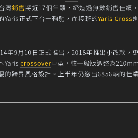
台灣
銷售
將近17個年頭，締造過無數銷售佳績
Yaris正式下台一鞠躬，而接班的
Yaris Cross
014年9月10日正式推出，2018年推出小改款，
aris
crossover
車型，較一般版調整為210m
屬的跨界風格設計。上半年仍繳出6856輛的佳