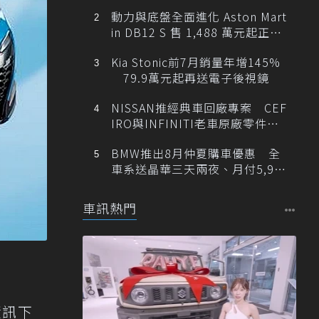
動力與底盤全面進化 Aston Mart
in DB12 S 售 1,488 萬元起正式
登台
Kia Stonic前7月銷量年增145%
79.9萬元起再送電子後視鏡
NISSAN推經典車回廠專案 CEF
IRO與INFINITI老車原廠零件最
低1折
BMW推出8月仲夏購車優惠 全
車系送晶華三天兩夜、月付5,900
元起
車訊熱門
資訊下