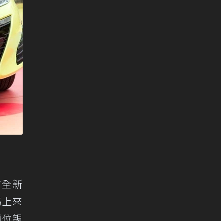
有全新
務上來
價位親