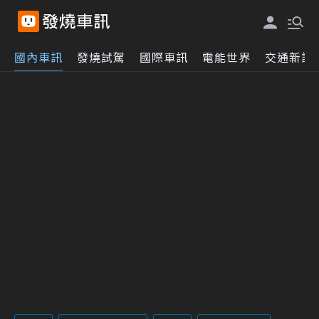
國內車訊
發燒試駕
國際車訊
電能世界
交通新訊