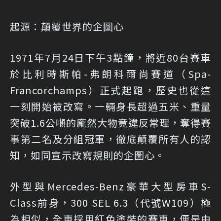
起源：顛覆世界的企圖心
1971年7月24日下午3點鐘，將近80台賽車
於比利時斯帕-弗朗科爾尚賽道（Spa-
Francorchamps）正式起跑，歷史也從這
一刻開始被改寫。一輛身長超過五米、重量
突破1.6公噸的龐然大物竟違反常理，奪得賽
事第二名及分組冠軍，徹底顛覆所有人的認
知，如同宣示改寫規則的企圖心。
外型與Mercedes-Benz豪華大型房車S-
Class前身，300 SEL 6.3（代號W109）極
為相似，全車採用紅色塗裝的賽車，便是由