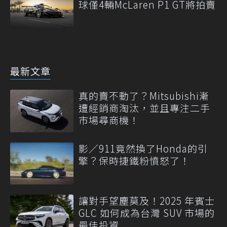
球僅4輛McLaren P1 GT將拍賣
最新文章
真的賣不動了？Mitsubishi漸
遭經銷商淘汰，並且專注二手
市場尋商機！
影／911竟然換了Honda的引
擎？保時捷鐵粉憤怒了！
讓對手望塵莫及！2025 年賓士
GLC 如何成為台灣 SUV 市場的
最佳投資