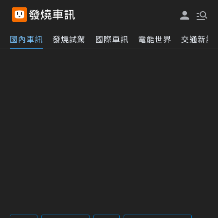
國內車訊
發燒試駕
國際車訊
電能世界
交通新訊