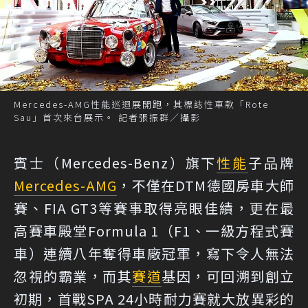
Mercedes-AMG性能巡迴展開跑，其標誌性車款「Rote
Sau」首次來台展示。 記者張振群／攝影
賓士（Mercedes-Benz）旗下
性能
子品牌
Mercedes-AMG
，不僅在DTM德國房車大師
賽、FIA GT3等賽事取得亮眼佳績，更在最
高賽車殿堂Formula 1（F1、一級方程式賽
車）連續八年奪得車廠冠軍，寫下令人無法
忽視的霸業，而其
賽道
基因，可回溯到創立
初期，首戰SPA 24小時耐力賽就大放異彩的