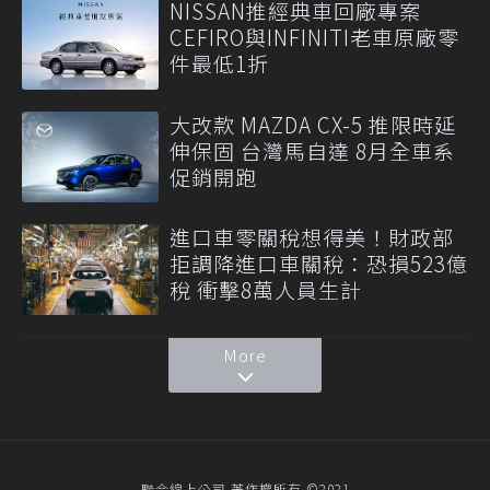
NISSAN推經典車回廠專案
CEFIRO與INFINITI老車原廠零
件最低1折
大改款 MAZDA CX-5 推限時延
伸保固 台灣馬自達 8月全車系
促銷開跑
進口車零關稅想得美！財政部
拒調降進口車關稅：恐損523億
稅 衝擊8萬人員生計
More
聯合線上公司 著作權所有 ©2021