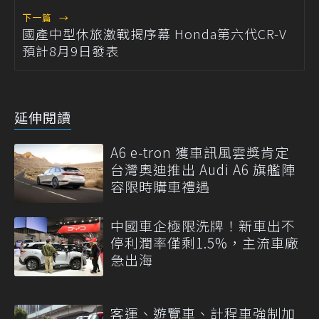
下一篇
→
國產中型休旅激戰揭序幕 Honda第六代CR-V
預計8月9日發表
延伸閱讀
A6 e-tron 獲車訊風雲獎肯定
台灣奧迪推出 Audi A6 旗艦陣
容限時購車禮遇
中國車企極限洗牌！新車出不
停利潤率僅剩1.5%，主流車廠
急出海
客運、遊覽車、計程車強制加