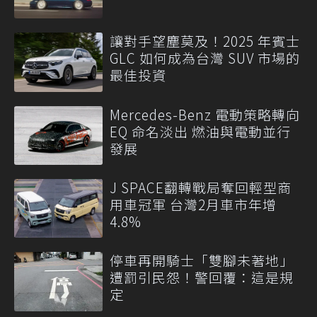
讓對手望塵莫及！2025 年賓士
GLC 如何成為台灣 SUV 市場的
最佳投資
Mercedes-Benz 電動策略轉向
EQ 命名淡出 燃油與電動並行
發展
J SPACE翻轉戰局奪回輕型商
用車冠軍 台灣2月車市年增
4.8%
停車再開騎士「雙腳未著地」
遭罰引民怨！警回覆：這是規
定