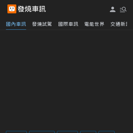
國內車訊
發燒試駕
國際車訊
電能世界
交通新訊