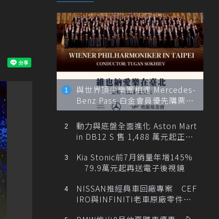
與世界頂尖樂團相遇 Mercedes-
Benz Pass 白金會員優先購票維
也納愛樂
動力與底盤全面進化 Aston Mart
in DB12 S 售 1,488 萬元起正式
登台
Kia Stonic前7月銷量年增145%
79.9萬元起再送電子後視鏡
NISSAN推經典車回廠專案 CEF
IRO與INFINITI老車原廠零件最
低1折