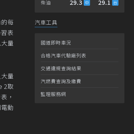
29.3
29.1
柴油
內的每
汽車工具
學習表
免大量
國道即時車況
合格汽車代驗廠列表
交通違規查詢結果
入大量
汽燃費查詢及繳費
 2取
監理服務網
發表，
團電動