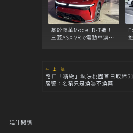
基於鴻華Model B打造！
F
三菱ASX VR-e電動車澳洲
推
公路測試曝光
←
上一篇
路口「精緻」執法桃園首日取締51
層警：名稱只是換湯不換藥
延伸閱讀