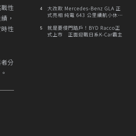
挑戰性
大改款 Mercedes-Benz GLA 正
式亮相 純電 643 公里續航小休
佳績，
旅！
就是要侵門踏戶！BYD Racco正
實時性
式上市 正面迎戰日系K-Car霸主
與者分
擔。