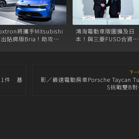
oxtron將攜手Mitsubishi
鴻海電動車版圖擴及日
出貼牌版Bria！助攻日
本！與三菱FUSO合資成
系老牌加速電動化佈局
立公司、進軍零排放巴
下一
1件 基
影／最速電動房車Porsche Taycan Tu
S挑戰雙B