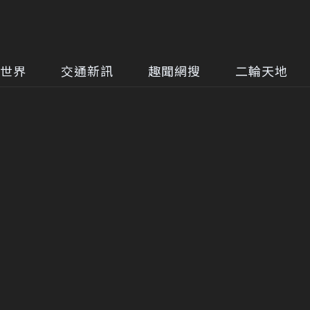
世界
交通新訊
趣聞網搜
二輪天地