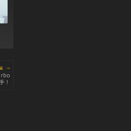
士
篇
→
rbo
對手！