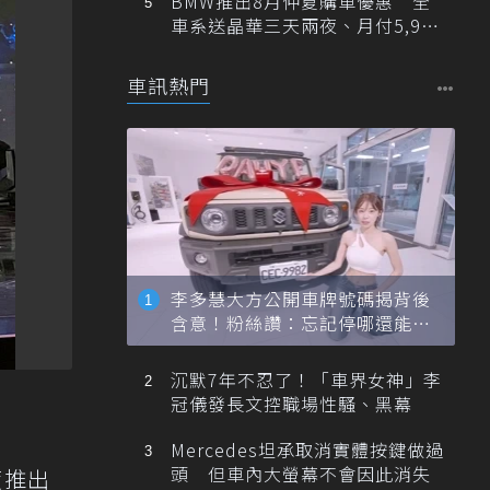
BMW推出8月仲夏購車優惠 全
車系送晶華三天兩夜、月付5,900
元起
車訊熱門
李多慧大方公開車牌號碼揭背後
含意！粉絲讚：忘記停哪還能幫
忙找車
沉默7年不忍了！「車界女神」李
冠儀發長文控職場性騷、黑幕
Mercedes坦承取消實體按鍵做過
頭 但車內大螢幕不會因此消失
度推出