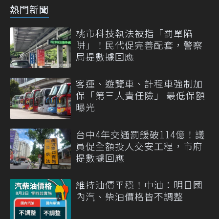
熱門新聞
桃市科技執法被指「罰單陷
阱」！民代促完善配套，警察
局提數據回應
客運、遊覽車、計程車強制加
保「第三人責任險」 最低保額
曝光
台中4年交通罰鍰破114億！議
員促全額投入交安工程，市府
提數據回應
維持油價平穩！中油：明日國
內汽、柴油價格皆不調整