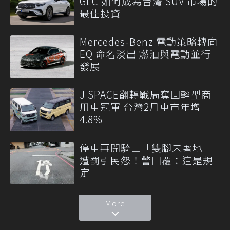
GLC 如何成為台灣 SUV 市場的
最佳投資
Mercedes-Benz 電動策略轉向
EQ 命名淡出 燃油與電動並行
發展
J SPACE翻轉戰局奪回輕型商
用車冠軍 台灣2月車市年增
4.8%
停車再開騎士「雙腳未著地」
遭罰引民怨！警回覆：這是規
定
More