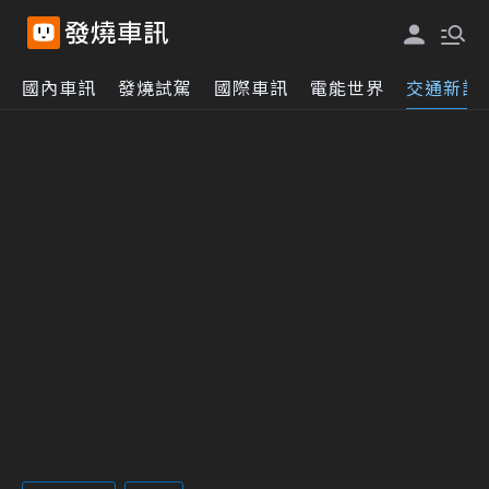
國內車訊
發燒試駕
國際車訊
電能世界
交通新訊