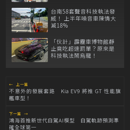
台南58套聲音科技執法發
威！ 上半年噪音車陳情大
減18%
「伙計」霹靂車博物館靜
止竟吃超速罰單？原來是
科技執法鬧烏龍！
←
上一篇
不意外的發展套路 Kia EV9 將推 GT 性能旗
艦車型！
下一篇
→
鴻海首推新世代自駕AI模型 自駕軌跡預測準
確全球第一