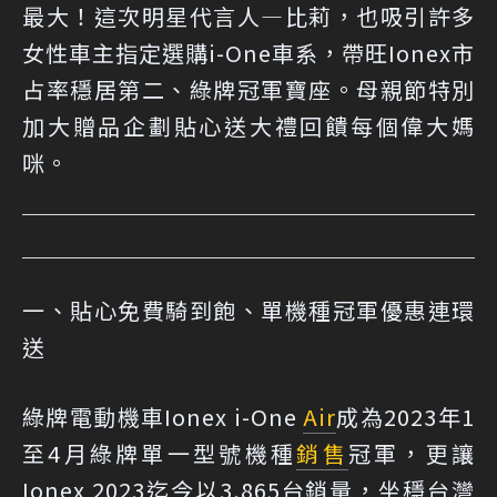
最大！這次明星代言人—比莉，也吸引許多
女性車主指定選購i-One車系，帶旺Ionex市
占率穩居第二、綠牌冠軍寶座。母親節特別
加大贈品企劃貼心送大禮回饋每個偉大媽
咪。
一、貼心免費騎到飽、單機種冠軍優惠連環
送
綠牌電動機車Ionex i-One
Air
成為2023年1
至4月綠牌單一型號機種
銷售
冠軍，更讓
Ionex 2023迄今以3,865台銷量，坐穩台灣