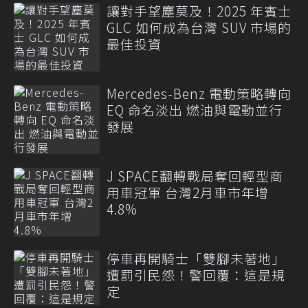
讓對手望塵莫及！2025 年賓士
GLC 如何成為台灣 SUV 市場的
最佳投資
Mercedes-Benz 電動策略轉向
EQ 命名淡出 燃油與電動並行
發展
J SPACE翻轉戰局奪回輕型商
用車冠軍 台灣2月車市年增
4.8%
停車再開騎士「雙腳未著地」
遭罰引民怨！警回覆：這是規
定