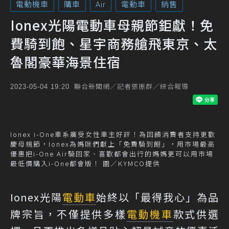
電動機車
購車
Air
電動車
銷售
Ionex光陽電動車母親節鉅獻！免
費騎到飽、星宇商務艙飛東京、太
魯閣豪華海景住宿
聯合新聞網／記者張振群／綜合報導
2023-05-04 19:20
Ionex i-One車系廣受女性車主好評！為回饋消費者支持更歡
慶母親節，Ionex為媽咪們獻上「免費騎到飽」，用市場最高
優惠把i-One Air騎回家、喜歡都會出行的媽媽更可以用市場
最低價購入i-One都會版！ 圖／KYMCO提供
Ionex光陽
電動車
始終以「最得我心」為品
牌宗旨，不僅提供多樣
電動機車
款式供選