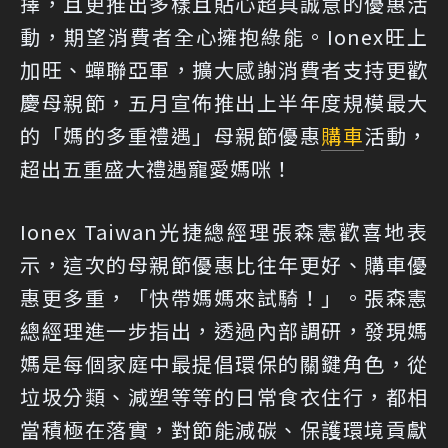
擇，且更推出多樣且貼心超具誠意的優惠活
動，期望消費者全心擁抱綠能。Ionex旺上
加旺、蟬聯亞軍，擴大感謝消費者支持更歡
慶母親節，五月宣佈推出上半年度規模最大
的「媽的多重禮遇」母親節優惠
購車
活動，
超出五重盛大禮遇寵愛媽咪！
Ionex Taiwan光捷總經理張森憲歡喜地表
示，這次的母親節優惠比往年更好、購車優
惠更多重，「快帶媽媽來試騎！」。張森憲
總經理進一步指出，透過內部調研，發現媽
媽是每個家庭中最提倡環保的關鍵角色，從
垃圾分類、減塑等等的日常食衣住行，都相
當積極在落實，對節能減碳、保護環境貢獻