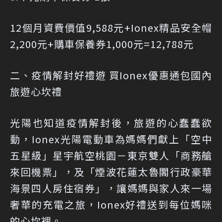
12個月資費價值9,588元+Ionex精品安全帽
2,200元+購車保養券1,000元=12,788元
二、疫情解封好禮遊 買Ionex優惠通包國內
旅遊心坎禮
光陽也知道疫情解封後，旅遊的心蠢蠢欲
動，Ionex光陽電動車為媽媽們獻上「空中
五星級」星宇航空桃園－東京雙人「商務艙
來回機票」，及「煙波花蓮太魯閣行政豪華
海景四人房住宿券」，讓媽媽與家人來一場
奢華的充電之旅，Ionex好禮送到每位媽咪
的心坎裡。