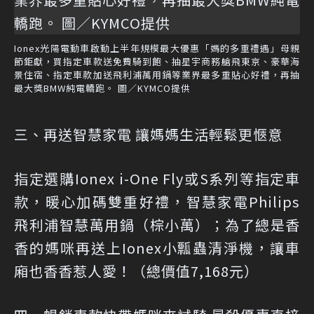
Ionex光陽電動車啟動上半年規模最大優惠「媽的多重禮遇」母親
節鉅獻，買指定車款送免費騎到飽、抽星宇商務艙飛東京、豪華海
景住宿、指定車款加送飛利浦萬用鍋等業界最多重貼心好禮，再抽
最大獎BMW純電轎跑。 圖／KYMCO提供
三、再送智慧家電 讓媽媽生活輕鬆更愜意
指定選購Ionex i-One Fly或S系列等指定車
款，暖心加碼雙重好禮，智慧家電Philips
飛利浦智慧萬用鍋（棕小萬）；為了總是香
香的媽咪再送上Ionex小瓢蟲清淨機，讓車
廂也香香惹人愛！（總價值7,168元）