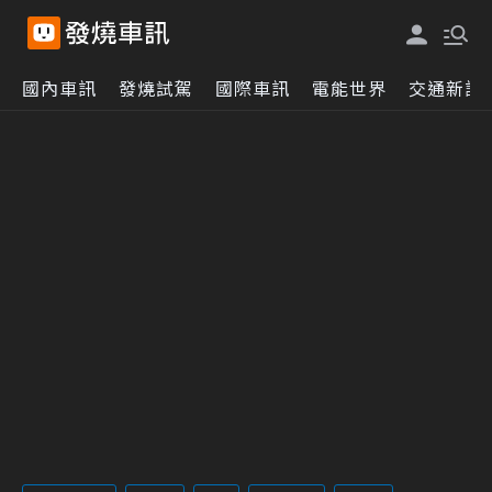
國內車訊
發燒試駕
國際車訊
電能世界
交通新訊