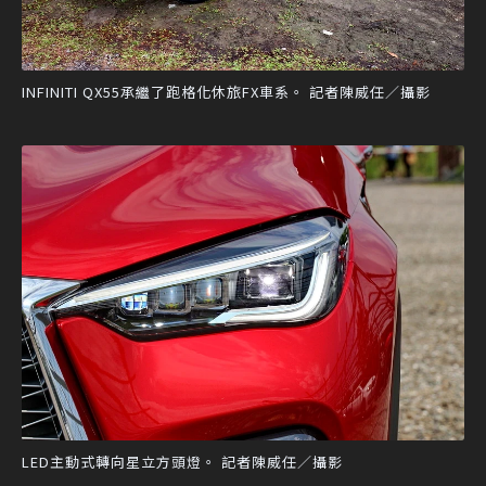
INFINITI QX55承繼了跑格化休旅FX車系。 記者陳威任／攝影
LED主動式轉向星立方頭燈。 記者陳威任／攝影