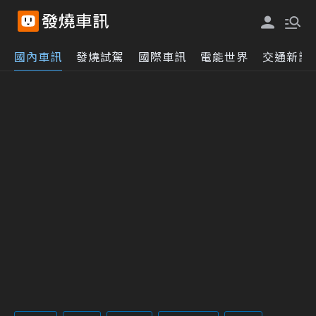
國內車訊
發燒試駕
國際車訊
電能世界
交通新訊