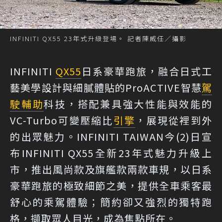
INFINITI QX55 23年式升級登場。 記者陳威任／攝影
INFINITI
QX55
日系豪華跑旅，融合日式工
藝美學設計與細膩體貼的ProACTIVE智慧
駕
駛輔助
科技，搭配兼具強大性能與效能的
VC-Turbo可變壓縮比
引擎
，展現從裡到外
的出眾魅力。INFINITI TAIWAN今(2)日宣
布INFINITI QX55全新23年式魅力升級上
市，推出風尚款及旗艦款兩款車規，以日系
豪華跑旅的極致細節之美，提供全車乘客最
舒心的乘駕體驗；簡約卻又強烈的獨特跑
格，擷取眾人目光，成為焦點所在。