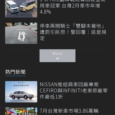
用車冠軍 台灣2月車市年增
4.8%
停車再開騎士「雙腳未著地」
遭罰引民怨！警回覆：這是規
定
More
熱門新聞
NISSAN推經典車回廠專案
CEFIRO與INFINITI老車原廠零
件最低1折
7月台灣新車市場3.86萬輛