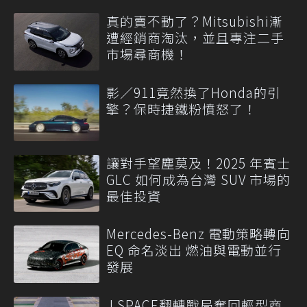
真的賣不動了？Mitsubishi漸
遭經銷商淘汰，並且專注二手
市場尋商機！
影／911竟然換了Honda的引
擎？保時捷鐵粉憤怒了！
讓對手望塵莫及！2025 年賓士
GLC 如何成為台灣 SUV 市場的
最佳投資
Mercedes-Benz 電動策略轉向
EQ 命名淡出 燃油與電動並行
發展
J SPACE翻轉戰局奪回輕型商