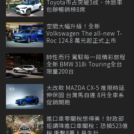
Toyota市占突破3成、休旅車
包辦暢銷榜8席
空間大幅升級！全新
Volkswagen The all-new T-
Roc 124.8 萬元起正式上市
帥性而行 駕馭每一段精彩旅程
全新 BMW 318i Touring全台
限量200台
大改款 MAZDA CX-5 推限時延
伸保固 台灣馬自達 8月全車系
促銷開跑
進口車零關稅想得美！財政部
拒調降進口車關稅：恐損523億
稅 衝擊8萬人員生計