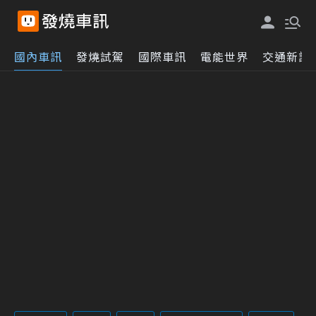
國內車訊
發燒試駕
國際車訊
電能世界
交通新訊