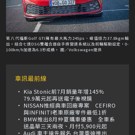
第八代福斯Golf GTI擁有最大馬力245ps、峰值扭力37.8kgm輸
出。結合七速DSG雙離合器自手排變速系統以及前輪驅動設定，0-
100km/h加速為6.3秒成績。 圖／Volkswagen提供
車訊最前線
Kia Stonic前7月銷量年增145%
79.9萬元起再送電子後視鏡
NISSAN推經典車回廠專案 CEFIRO
與INFINITI老車原廠零件最低1折
BMW推出8月仲夏購車優惠 全車系
送晶華三天兩夜、月付5,900元起
Audi 車主搶先報名 台灣奧迪推出