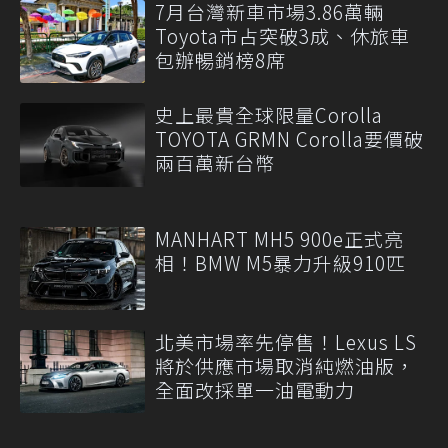
7月台灣新車市場3.86萬輛
Toyota市占突破3成、休旅車
包辦暢銷榜8席
史上最貴全球限量Corolla
TOYOTA GRMN Corolla要價破
兩百萬新台幣
MANHART MH5 900e正式亮
相！BMW M5暴力升級910匹
北美市場率先停售！Lexus LS
將於供應市場取消純燃油版，
全面改採單一油電動力