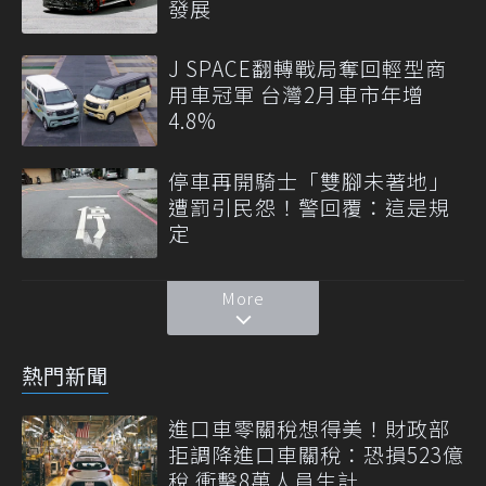
發展
J SPACE翻轉戰局奪回輕型商
用車冠軍 台灣2月車市年增
4.8%
停車再開騎士「雙腳未著地」
遭罰引民怨！警回覆：這是規
定
More
熱門新聞
進口車零關稅想得美！財政部
拒調降進口車關稅：恐損523億
稅 衝擊8萬人員生計