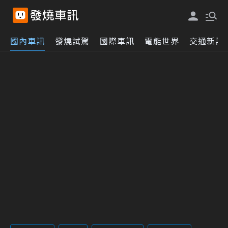
國內車訊
發燒試駕
國際車訊
電能世界
交通新訊