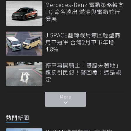
Mercedes-Benz 電動策略轉向
EQ 命名淡出 燃油與電動並行
發展
J SPACE翻轉戰局奪回輕型商
用車冠軍 台灣2月車市年增
4.8%
停車再開騎士「雙腳未著地」
遭罰引民怨！警回覆：這是規
定
More
熱門新聞