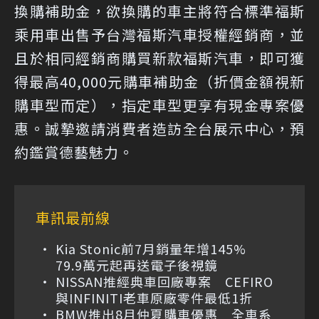
換購補助金，欲換購的車主將符合標準福斯
乘用車出售予台灣福斯汽車授權經銷商，並
且於相同經銷商購買新款福斯汽車，即可獲
得最高40,000元購車補助金（折價金額視新
購車型而定），指定車型更享有現金專案優
惠。誠摯邀請消費者造訪全台展示中心，預
約鑑賞德藝魅力。
車訊最前線
Kia Stonic前7月銷量年增145%
79.9萬元起再送電子後視鏡
NISSAN推經典車回廠專案 CEFIRO
與INFINITI老車原廠零件最低1折
BMW推出8月仲夏購車優惠 全車系