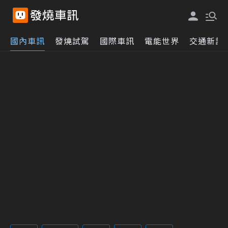
國內車訊
發燒試駕
國際車訊
電能世界
交通新訊