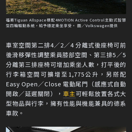
福斯Tiguan Allspace標配4MOTION Active Control主動式智慧
型四輪驅動系統，給予穩定乘坐享受。 圖／Volkswagen提供
車室空間第二排4／2／4 分離式後座椅可前
後滑移彈性調整乘員膝部空間、第三排5／5
分離第三排座椅可增加乘坐人數，打平後的
行李箱空間可擴增至1,775公升，另搭配
Easy Open／Close 電動尾門（感應式自動
開啟／延遲關閉），
車主
可輕鬆放置各式大
型物品與行李，擁有性能與機能兼具的德系
車款。