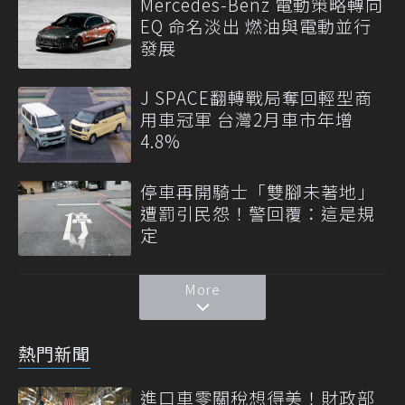
Mercedes-Benz 電動策略轉向
EQ 命名淡出 燃油與電動並行
發展
J SPACE翻轉戰局奪回輕型商
用車冠軍 台灣2月車市年增
4.8%
停車再開騎士「雙腳未著地」
遭罰引民怨！警回覆：這是規
定
More
熱門新聞
進口車零關稅想得美！財政部