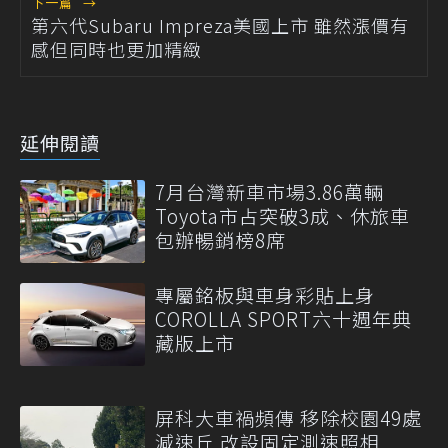
下一篇
→
第六代Subaru Impreza美國上市 雖然漲價有
感但同時也更加精緻
延伸閱讀
7月台灣新車市場3.86萬輛
Toyota市占突破3成、休旅車
包辦暢銷榜8席
專屬銘板與車身彩貼上身
COROLLA SPORT六十週年典
藏版上市
屏科大車禍頻傳 移除校園49處
減速丘 改設固定測速照相