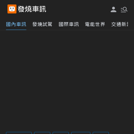
國內車訊
發燒試駕
國際車訊
電能世界
交通新訊