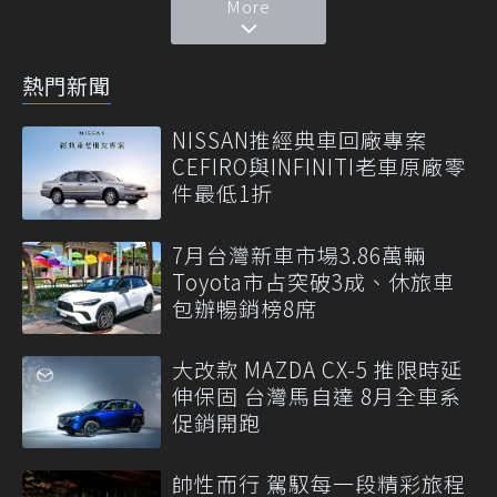
More
熱門新聞
NISSAN推經典車回廠專案
CEFIRO與INFINITI老車原廠零
件最低1折
7月台灣新車市場3.86萬輛
Toyota市占突破3成、休旅車
包辦暢銷榜8席
大改款 MAZDA CX-5 推限時延
伸保固 台灣馬自達 8月全車系
促銷開跑
帥性而行 駕馭每一段精彩旅程