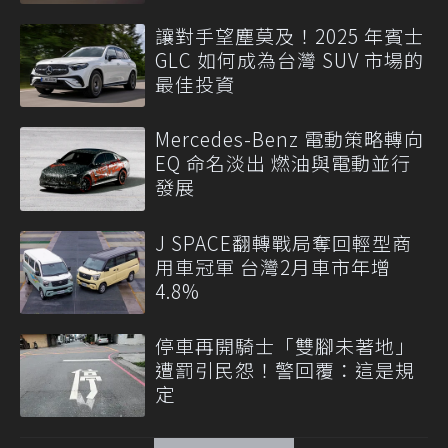
讓對手望塵莫及！2025 年賓士
GLC 如何成為台灣 SUV 市場的
最佳投資
Mercedes-Benz 電動策略轉向
EQ 命名淡出 燃油與電動並行
發展
J SPACE翻轉戰局奪回輕型商
用車冠軍 台灣2月車市年增
4.8%
停車再開騎士「雙腳未著地」
遭罰引民怨！警回覆：這是規
定