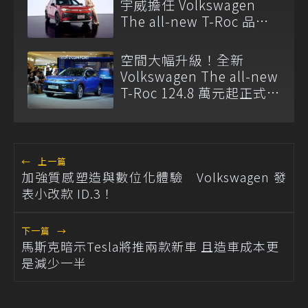
宇威擔任 Volkswagen
The all-new T-Roc 品牌
大使
空間大幅升級！全新
Volkswagen The all-new
T-Roc 124.8 萬元起正式上
市
←
上一篇
加強質感塑造與數位化體驗 Volkswagen 發
表小改款 ID.3！
下一篇
→
馬斯克暗示Tesla將推兩款新車 且造車成本更
是減少一半