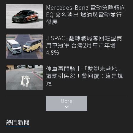
Mercedes-Benz 電動策略轉向
EQ 命名淡出 燃油與電動並行
發展
J SPACE翻轉戰局奪回輕型商
用車冠軍 台灣2月車市年增
4.8%
停車再開騎士「雙腳未著地」
遭罰引民怨！警回覆：這是規
定
More
熱門新聞