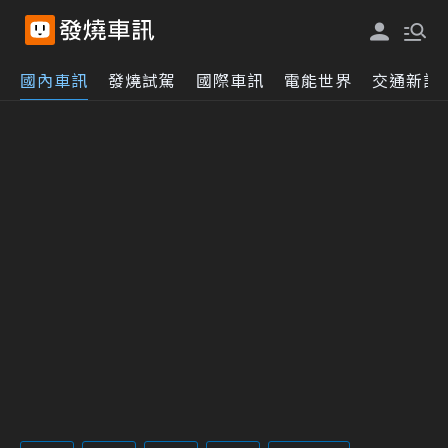
國內車訊
發燒試駕
國際車訊
電能世界
交通新訊