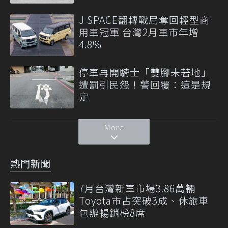
J SPACE翻轉戰局奪回輕型商
用車冠軍 台灣2月車市年增
4.8%
停車再開騎士「雙腳未著地」
遭罰引民怨！警回覆：這是規
定
More
熱門新聞
7月台灣新車市場3.86萬輛
Toyota市占突破3成、休旅車
包辦暢銷榜8席