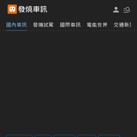
國內車訊
發燒試駕
國際車訊
電能世界
交通新訊