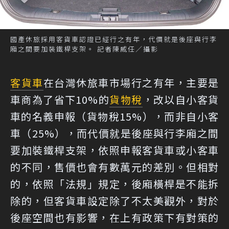
國產休旅採用客貨車認證已經行之有年，代價就是後座與行李
廂之間要加裝鐵桿支架。 記者陳威任／攝影
客貨車
在台灣休旅車市場行之有年，主要是
車商為了省下10%的
貨物稅
，改以自小客貨
車的名義申報（貨物稅15%），而非自小客
車（25%），而代價就是後座與行李廂之間
要加裝鐵桿支架，依照申報客貨車或小客車
的不同，售價也會有數萬元的差別。但相對
的，依照「法規」規定，後廂橫桿是不能拆
除的，但客貨車設定除了不太美觀外，對於
後座空間也有影響，在上有政策下有對策的