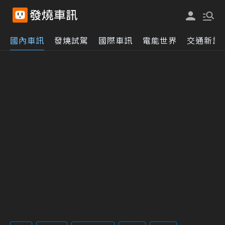
國內車訊
發燒試駕
國際車訊
電能世界
交通新訊