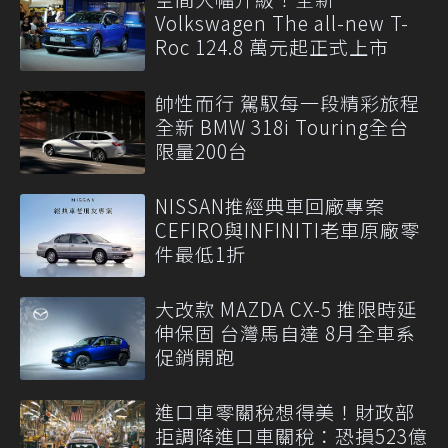
Volkswagen The all-new T-
Roc 124.8 萬元起正式上市
帥性而行 駕馭每一段精彩旅程
全新 BMW 318i Touring全台
限量200台
NISSAN推經典車回廠專案
CEFIRO與INFINITI老車原廠零
件最低1折
大改款 MAZDA CX-5 推限時延
伸保固 台灣馬自達 8月全車系
促銷開跑
進口車零關稅想得美！財政部
拒調降進口車關稅：恐損523億