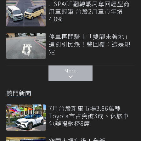
J SPACE翻轉戰局奪回輕型商
用車冠軍 台灣2月車市年增
4.8%
停車再開騎士「雙腳未著地」
遭罰引民怨！警回覆：這是規
定
More
熱門新聞
7月台灣新車市場3.86萬輛
Toyota市占突破3成、休旅車
包辦暢銷榜8席
空間大幅升級！全新