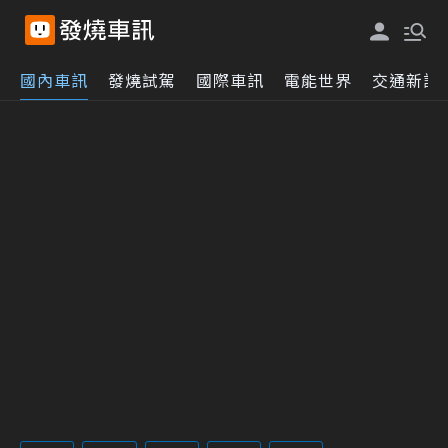
國內車訊
發燒試駕
國際車訊
電能世界
交通新訊