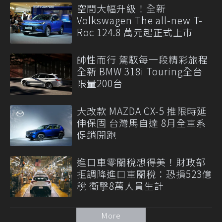
空間大幅升級！全新
Volkswagen The all-new T-
Roc 124.8 萬元起正式上市
帥性而行 駕馭每一段精彩旅程
全新 BMW 318i Touring全台
限量200台
大改款 MAZDA CX-5 推限時延
伸保固 台灣馬自達 8月全車系
促銷開跑
進口車零關稅想得美！財政部
拒調降進口車關稅：恐損523億
稅 衝擊8萬人員生計
More