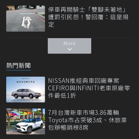
停車再開騎士「雙腳未著地」
遭罰引民怨！警回覆：這是規
定
More
熱門新聞
NISSAN推經典車回廠專案
CEFIRO與INFINITI老車原廠零
件最低1折
7月台灣新車市場3.86萬輛
Toyota市占突破3成、休旅車
包辦暢銷榜8席