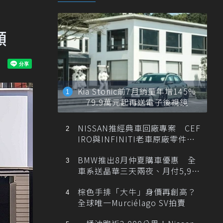
額
Kia Stonic前7月銷量年增145%
79.9萬元起再送電子後視鏡
NISSAN推經典車回廠專案 CEF
IRO與INFINITI老車原廠零件最
低1折
BMW推出8月仲夏購車優惠 全
車系送晶華三天兩夜、月付5,900
元起
棕色手排「大牛」身價再創高？
全球唯一Murciélago SV拍賣