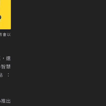
將會以
惠，還
手智慧
站：
o推出