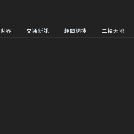
世界
交通新訊
趣聞網搜
二輪天地