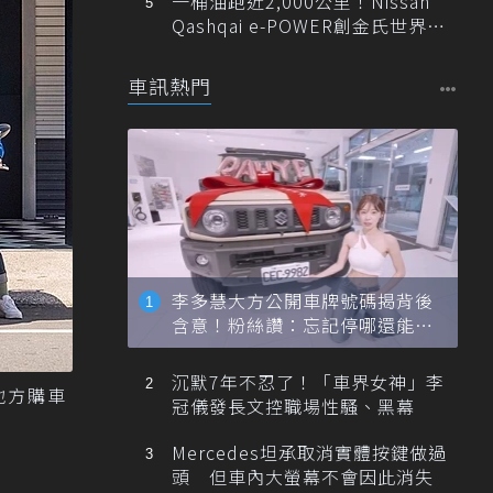
一桶油跑近2,000公里！Nissan
Qashqai e-POWER創金氏世界紀
錄
車訊熱門
李多慧大方公開車牌號碼揭背後
含意！粉絲讚：忘記停哪還能幫
忙找車
沉默7年不忍了！「車界女神」李
地方購車
冠儀發長文控職場性騷、黑幕
Mercedes坦承取消實體按鍵做過
頭 但車內大螢幕不會因此消失