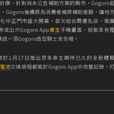
春好康，針對尚未公吿補助方案的縣市，Gogoro
車
，Gogoro後續將為消費者補齊補助差額，讓地
o彰化中正門市盛大開幕，首次結合周邊名店、推
示Gogoro App
車主
手機畫面，就能享有
送一頂Gogoro造型騎士安全帽。
還將於1月17日推出眾多車主期待已久的全新體
趟
電池
交換旅程都能於Gogoro App中完整記錄，