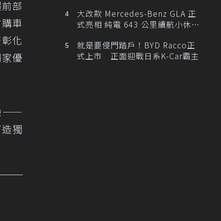
超前部
大改款 Mercedes-Benz GLA 正
方購車
式亮相 純電 643 公里續航小休
旅！
廣彰化
就是要侵門踏戶！BYD Racco正
式上市 正面迎戰日系K-Car霸主
獨家優
驗——
打造獨