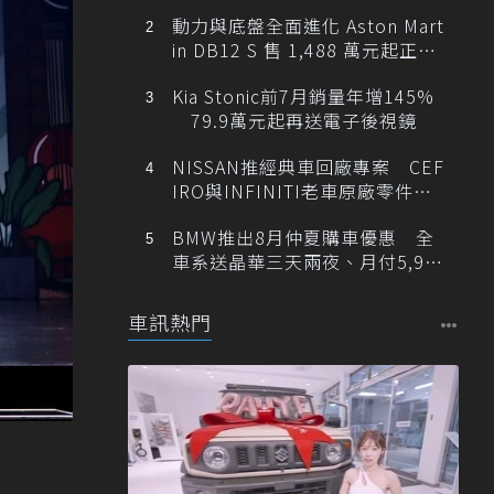
動力與底盤全面進化 Aston Mart
in DB12 S 售 1,488 萬元起正式
登台
Kia Stonic前7月銷量年增145%
79.9萬元起再送電子後視鏡
NISSAN推經典車回廠專案 CEF
IRO與INFINITI老車原廠零件最
低1折
BMW推出8月仲夏購車優惠 全
車系送晶華三天兩夜、月付5,900
元起
車訊熱門