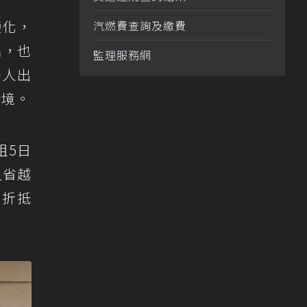
變化，
汽燃費查詢及繳費
扇，也
監理服務網
多人出
情境。
租5日
久省越
金折抵