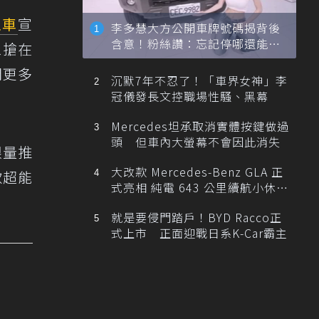
租車
宣
李多慧大方公開車牌號碼揭背後
含意！粉絲讚：忘記停哪還能幫
眾搶在
忙找車
間更多
沉默7年不忍了！「車界女神」李
冠儀發長文控職場性騷、黑幕
Mercedes坦承取消實體按鍵做過
頭 但車內大螢幕不會因此消失
限量推
大改款 Mercedes-Benz GLA 正
款超能
式亮相 純電 643 公里續航小休
旅！
就是要侵門踏戶！BYD Racco正
式上市 正面迎戰日系K-Car霸主