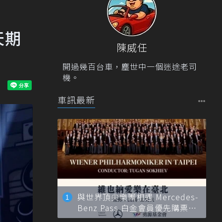
天期
陳威任
開過幾百台車，塵世中一個迷途老司
機。
車訊最新
與世界頂尖樂團相遇 Mercedes-
Benz Pass 白金會員優先購票維
也納愛樂