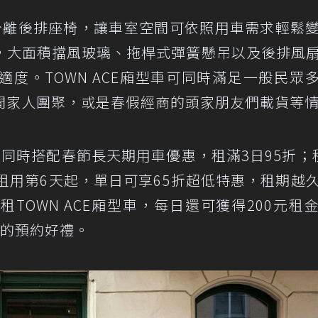
5分離後排座椅，讓車室空間可依照用車需求輕鬆
，大面積擋風玻璃、拖桿式彈簧懸吊以及後排風
度。TOWN ACE廂型車可同時滿足一般民眾
間家人團聚，或是春假經商的頭家朋友們載貨等
同時搭配春節長天期用車優惠，租滿3日95折；
租用第6天起，單日可享65折超低特惠，租期越
TOWN ACE廂型車，每日還可獲得200元租
元的預約好禮。