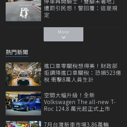
停車再開騎士「雙腳未著地」
遭罰引民怨！警回覆：這是規
定
More
熱門新聞
進口車零關稅想得美！財政部
拒調降進口車關稅：恐損523億
稅 衝擊8萬人員生計
空間大幅升級！全新
Volkswagen The all-new T-
Roc 124.8 萬元起正式上市
7月台灣新車市場3.86萬輛