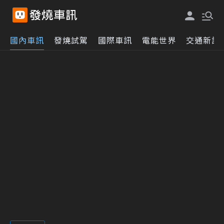
國內車訊
發燒試駕
國際車訊
電能世界
交通新訊