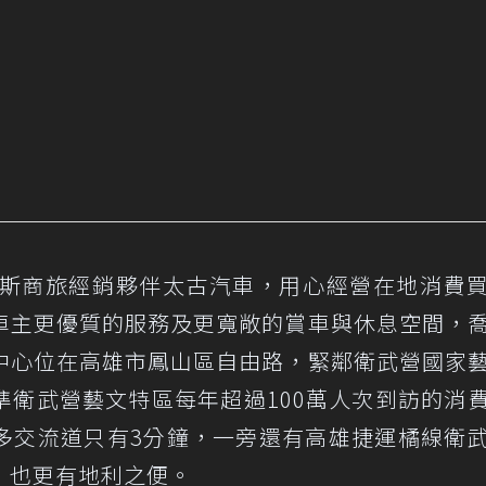
福斯商旅經銷夥伴太古汽車，用心經營在地消費
車主更優質的服務及更寬敞的賞車與休息空間，
中心位在高雄市鳳山區自由路，緊鄰衛武營國家
準衛武營藝文特區每年超過100萬人次到訪的消
多交流道只有3分鐘，一旁還有高雄捷運橘線衛
，也更有地利之便。