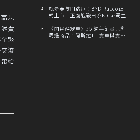
排跑車開發中！
就是要侵門踏戶！BYD Racco正
式上市 正面迎戰日系K-Car霸主
中心高規
區消費
《閃電霹靂車》35 週年計畫只剩
周邊商品！阿斯拉1:1實車與實體
移至緊
展覽雙雙喊卡
多交流
要帶給