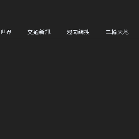
世界
交通新訊
趣聞網搜
二輪天地