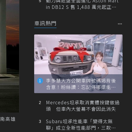
動力與底盤全面進化 Aston Mart
in DB12 S 售 1,488 萬元起正式
登台
車訊熱門
李多慧大方公開車牌號碼揭背後
含意！粉絲讚：忘記停哪還能幫
忙找車
Mercedes坦承取消實體按鍵做過
頭 但車內大螢幕不會因此消失
南高雄
Subaru坦承性能車「變得太無
聊」成立全新性能部門，三款手