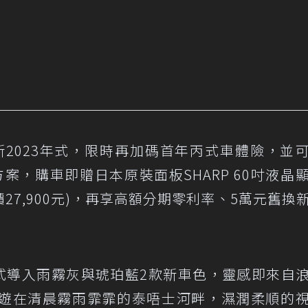
KE全新2023年式，限時再加碼首年丙式車體險，並
方案，購車即贈日本原裝面板SHARP 60吋液晶
議售價27,900元)，再享高額分期零利率、5萬元舊換
2023年式導入雨霧灰與琥珀藍2款新車色，靈感即來自
遊在清晨霧雨霏霏的泰唔士河畔，濕潤柔順的