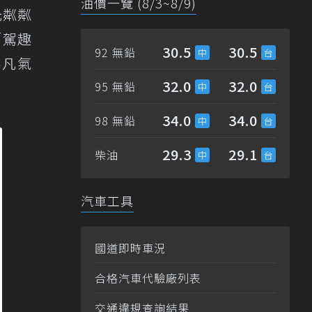
油價一覽 (8/3~8/9)
光粼粼
「駕趣
30.5
30.5
92 無鉛
不凡氣
32.0
32.0
95 無鉛
34.0
34.0
98 無鉛
29.3
29.1
柴油
汽車工具
國道即時車況
合格汽車代驗廠列表
交通違規查詢結果