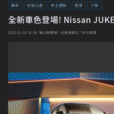
購車
裕隆日產
車主體驗
售價
引擎
全新車色登場! Nissan JUK
聯合新聞網／記者陳威任／綜合報導
2022-11-18 11:36