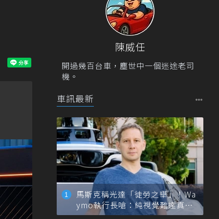
陳威任
開過幾百台車，塵世中一個迷途老司
機。
車訊最新
馬斯克稱光達「徒勞之舉」！Wa
ymo執行長嗆：純視覺難達真正
自動駕駛