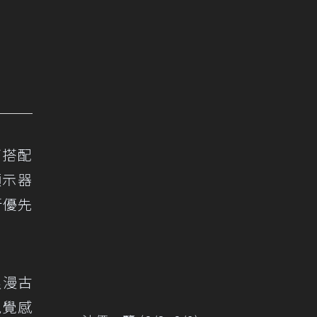
可搭配
顯示器
新優先
浪漫古
視覺感