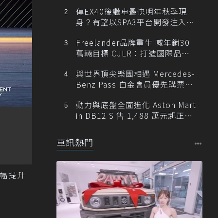
傳EX40後繼車最快明年秋季現
身？有望以SPA3平台開發注入80
0V動力
Freelander品牌重生 喊年銷30
萬輛目標 CJLR：打造國際品牌
半數銷量來自全球！
與世界頂尖樂團相遇 Mercedes-
Benz Pass 白金會員優先購票維
也納愛樂
動力與底盤全面進化 Aston Mart
in DB12 S 售 1,488 萬元起正式
登台
車訊熱門
大幅提升