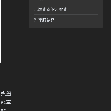
汽燃費查詢及繳費
監理服務網
廠
多媒體
駕趣享
駕趣享