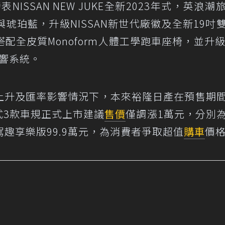
NISSAN NEW JUKE全新2023年式，英浪潮
琥珀藍，升級NISSAN新世代廠徽及全新19吋
全皮質Monoform人體工學跑車座椅，並升級
繞音響系統。
本上升及匯率影響情況下，本來裕隆日產在預售期
式3款車規正式上市建議
售價
僅調漲1萬元，分別
及駕趣享樂版99.9萬元，為消費者爭取超值
購車
價