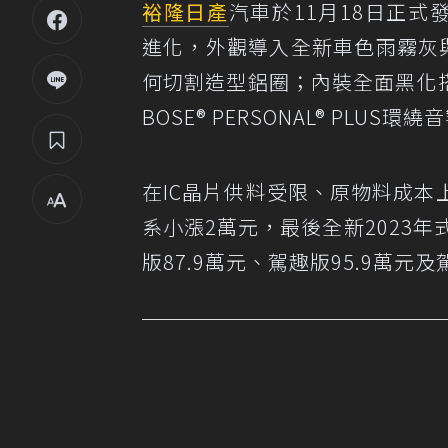
裕隆日產
汽車於11月18日正式發表
進化，外觀導入全新車色雨霧灰與
何切割造型鋁圈；內裝全面黑化搭配
BOSE® PERSONAL® PLUS環
在IC晶片供料受限、原物料成
系小漲2萬元，最後全新2023年
版87.9萬元、駕趣版95.9萬元