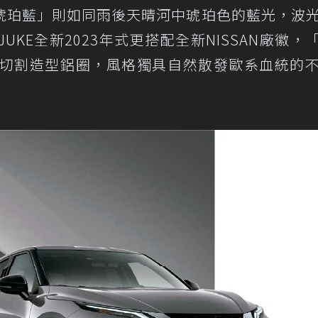
琥珀藍」則如同雨後天晴河中琥珀色的藍光，波
 JUKE全新2023年式更搭配全新NISSAN廠徽，
何切割造型鋁圈，風格獨具自然散發歐系血統的