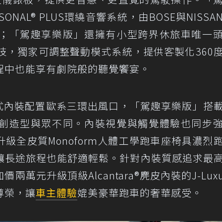
SONAL® PLUS環繞音響系統，由BOSE與NISSA
；「駕趣享樂版」還擁有小型跨界休旅車唯一
ld音響科技，獨家可調整聲動模式系統，提供客製化360
程中也能享有劇院般的聽覺饗宴。
2023年式內裝配置歐系三環出風口，「駕趣享樂版」搭
創造型與眾不同。內裝視覺與觸覺體驗也同步
級全皮質Monoform人體工學跑車座椅具濃烈
讓長途旅程也能舒適輕鬆。針對內裝質感追求最
萬元升級頂級Alcantara®麂皮內裝的J-Luxu
尊榮，讓
車主體驗
媲美豪華跑車的奢華感受。