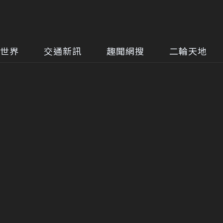
世界
交通新訊
趣聞網搜
二輪天地