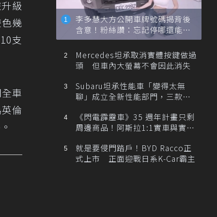
旅升級
李多慧大方公開車牌號碼揭背後
雙色幾
含意！粉絲讚：忘記停哪還能幫
10支
忙找車
Mercedes坦承取消實體按鍵做過
頭 但車內大螢幕不會因此消失
Subaru坦承性能車「變得太無
間全車
聊」成立全新性能部門，三款手
排跑車開發中！
為英倫
《閃電霹靂車》35 週年計畫只剩
格。
周邊商品！阿斯拉1:1實車與實體
展覽雙雙喊卡
就是要侵門踏戶！BYD Racco正
式上市 正面迎戰日系K-Car霸主