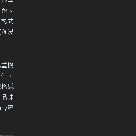
N跨國
頭枕式
度沉浸
載重機
強化，
跑格感
高品味
ry奢