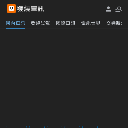
國內車訊
發燒試駕
國際車訊
電能世界
交通新訊