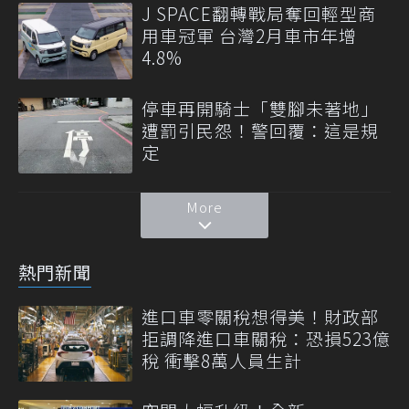
J SPACE翻轉戰局奪回輕型商
用車冠軍 台灣2月車市年增
4.8%
停車再開騎士「雙腳未著地」
遭罰引民怨！警回覆：這是規
定
More
熱門新聞
進口車零關稅想得美！財政部
拒調降進口車關稅：恐損523億
稅 衝擊8萬人員生計