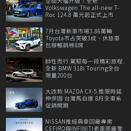
空間大幅升級！全新
Volkswagen The all-new T-
Roc 124.8 萬元起正式上市
7月台灣新車市場3.86萬輛
Toyota市占突破3成、休旅車
包辦暢銷榜8席
帥性而行 駕馭每一段精彩旅程
全新 BMW 318i Touring全台
限量200台
大改款 MAZDA CX-5 推限時延
伸保固 台灣馬自達 8月全車系
促銷開跑
NISSAN推經典車回廠專案
CEFIRO與INFINITI老車原廠零