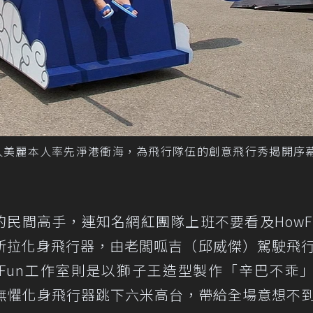
人美麗本人率先淨港衝海，為飛行隊伍的創意飛行秀揭開序幕
各地的民間高手，連知名網紅團隊上班不要看及HowF
斯拉化身飛行器，由老闆呱吉（邱威傑）駕駛飛
owFun工作室則是以獅子王造型製作「辛巴不乖
者無懼化身飛行器跳下六米高台，帶給全場意想不