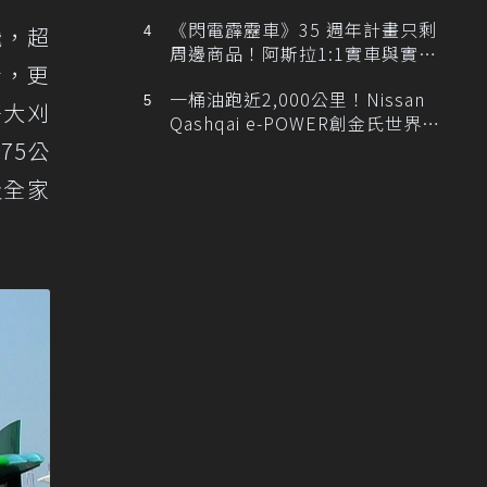
排跑車開發中！
《閃電霹靂車》35 週年計畫只剩
飛，超
周邊商品！阿斯拉1:1實車與實體
看，更
展覽雙雙喊卡
一桶油跑近2,000公里！Nissan
好大刈
Qashqai e-POWER創金氏世界紀
錄
75公
及全家