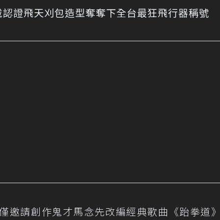
戴認證飛天刈包造型奪奪下全台最狂飛行器稱號
日開場不僅邀請創作鬼才馬念先改編經典歌曲《跆拳道