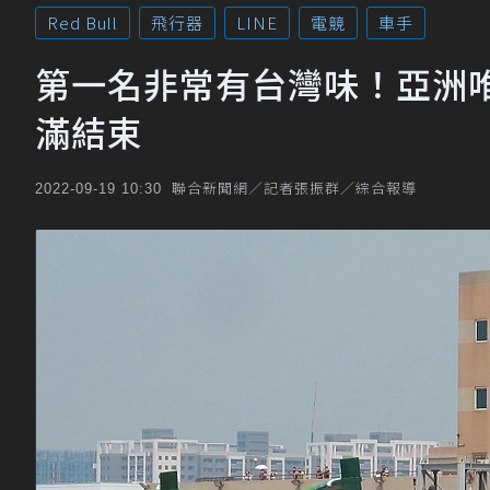
Red Bull
飛行器
LINE
電競
車手
第一名非常有台灣味！亞洲唯一2
滿結束
聯合新聞網／記者張振群／綜合報導
2022-09-19 10:30