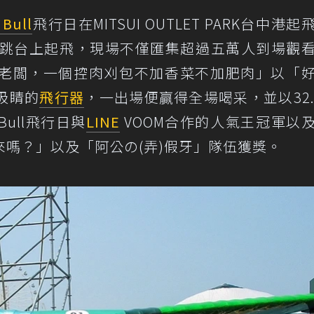
 Bull
飛行日在MITSUI OUTLET PARK台中港起
高跳台上起飛，現場不僅匯集超過五萬人到場觀
老闆，一個控肉刈包不加香菜不加肥肉」以「
吸睛的
飛行器
，一出場便贏得全場喝采，並以32.
ull飛行日與
LINE
VOOM合作的人氣王冠軍以
嗎？」以及「阿公の(弄)假牙」隊伍獲獎。