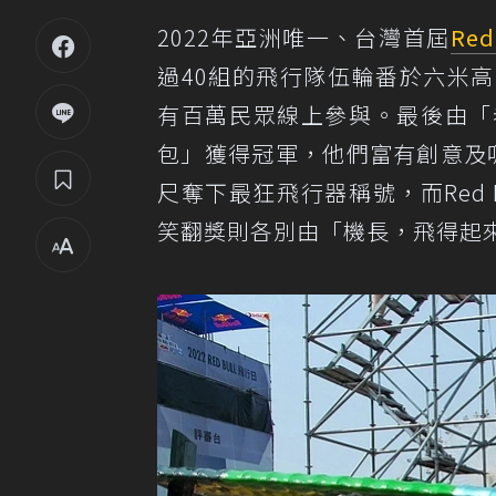
2022年亞洲唯一、台灣首屆
Red
過40組的飛行隊伍輪番於六米
有百萬民眾線上參與。最後由「
包」獲得冠軍，他們富有創意及
尺奪下最狂飛行器稱號，而Red B
笑翻獎則各別由「機長，飛得起來