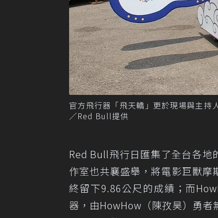
官方飛行器「飛天轎」更於現場與主持
／Red Bull提供
Red Bull飛行日匯集了全台
作室也共襄盛舉，將電影巨獸摩
終留下9.86公尺的成績；而H
器，由HowHow（陳孜昊）勇