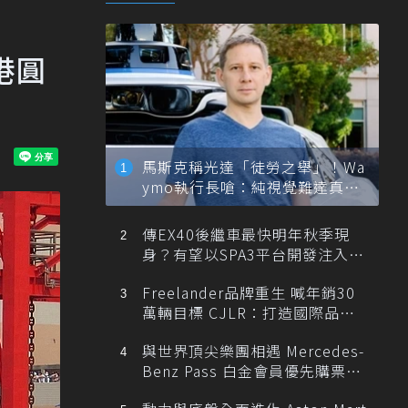
港圓
馬斯克稱光達「徒勞之舉」！Wa
ymo執行長嗆：純視覺難達真正
自動駕駛
傳EX40後繼車最快明年秋季現
身？有望以SPA3平台開發注入80
0V動力
Freelander品牌重生 喊年銷30
萬輛目標 CJLR：打造國際品牌
半數銷量來自全球！
與世界頂尖樂團相遇 Mercedes-
Benz Pass 白金會員優先購票維
也納愛樂