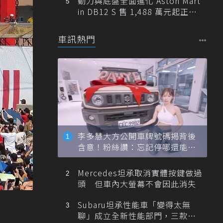
動力與底盤全面進化 Aston Mart
in DB12 S 售 1,488 萬元起正式
登台
車訊熱門
李多慧大方公開車牌號碼揭背後
含意！粉絲讚：忘記停哪還能幫
忙找車
Mercedes坦承取消實體按鍵做過
頭 但車內大螢幕不會因此消失
Subaru坦承性能車「變得太無
聊」成立全新性能部門，三款手