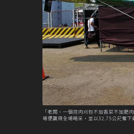
「老闆，一個控肉刈包不加香菜不加肥
場便贏得全場喝采，並以32.75公尺奪下最