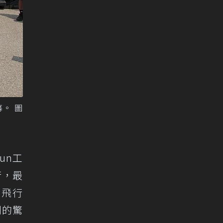
。 圖
un工
行，最
」飛行
到的驚