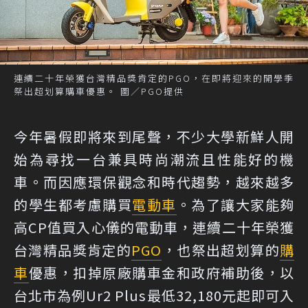
連續二十年榮獲台灣精品獎肯定的PGO，在即將迎來的開學季
祭出超划算購車優惠。 圖／PGO提供
今年暑假即將來到尾聲，不少大學新鮮人開
始為尋找一台兼具時尚潮流且性能好的機
車。而因應環保觀念和時代趨勢，越來越多
的學生都考慮購買
電動車
。為了讓大家能夠
高CP值買入心儀的電動車，連續二十年榮獲
台灣精品獎肯定的
PGO
，也祭出超划算的
購
車
優惠，扣掉原廠購車金和政府補助後，以
台北市為例Ur2 Plus最低32,180元起即可入