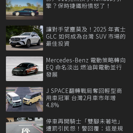
擎？保時捷鐵粉憤怒了！
讓對手望塵莫及！2025 年賓士
GLC 如何成為台灣 SUV 市場的
最佳投資
Mercedes-Benz 電動策略轉向
EQ 命名淡出 燃油與電動並行
發展
J SPACE翻轉戰局奪回輕型商
用車冠軍 台灣2月車市年增
4.8%
停車再開騎士「雙腳未著地」
遭罰引民怨！警回覆：這是規