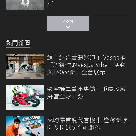
定
More
熱門新聞
線上結合實體巡迴！ Vespa推
「解鎖你的Vespa Vibe」活動
與180cc新車全台展示
張雪機車董座專訪／重慶設廠
拚當全球十強
林昀儒首度代言機車 詮釋新款
RTS R 165 性能鋼砲