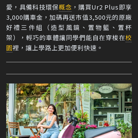
愛，具備科技環保
概念
，購買Ur2 Plus即享
3,000購車金，加碼再送市值3,500元的原廠
好禮三件組（造型風鏡、置物籃、置杯
架），輕巧的車體讓同學們能自在穿梭在
校
園
裡，讓上學路上更加便利快速。