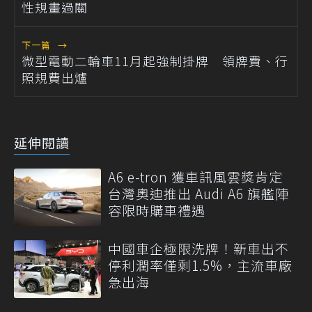
性規畫過關
下一篇
→
微型電動二輪車11月起強制掛牌 領牌費、行
照規費出爐
延伸閱讀
A6 e-tron 獲車訊風雲獎肯定
台灣奧迪推出 Audi A6 旗艦陣
容限時購車禮遇
中國車企極限洗牌！新車出不
停利潤率僅剩1.5%，主流車廠
急出海