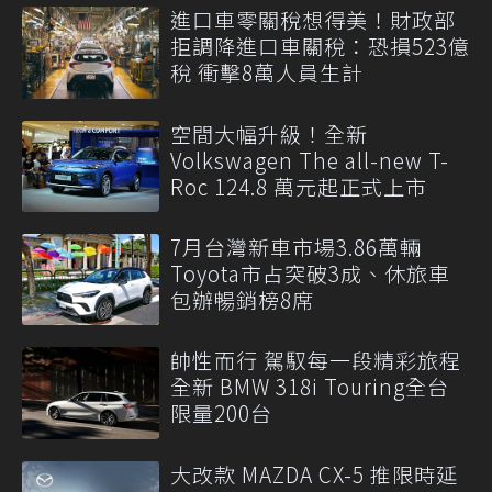
進口車零關稅想得美！財政部
拒調降進口車關稅：恐損523億
稅 衝擊8萬人員生計
空間大幅升級！全新
Volkswagen The all-new T-
Roc 124.8 萬元起正式上市
7月台灣新車市場3.86萬輛
Toyota市占突破3成、休旅車
包辦暢銷榜8席
帥性而行 駕馭每一段精彩旅程
全新 BMW 318i Touring全台
限量200台
大改款 MAZDA CX-5 推限時延