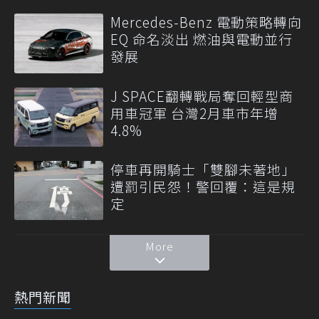
Mercedes-Benz 電動策略轉向
EQ 命名淡出 燃油與電動並行
發展
J SPACE翻轉戰局奪回輕型商
用車冠軍 台灣2月車市年增
4.8%
停車再開騎士「雙腳未著地」
遭罰引民怨！警回覆：這是規
定
More
熱門新聞