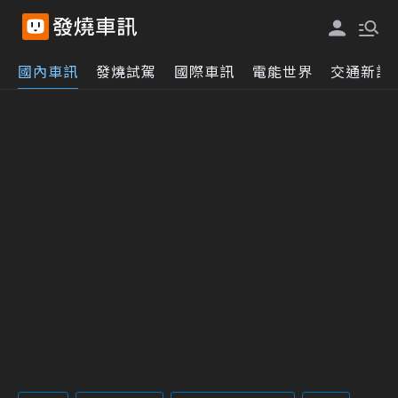
國內車訊
發燒試駕
國際車訊
電能世界
交通新訊