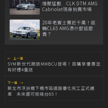
增壓猛獸 CLK DTM AMG
Cabriolet現身拍賣市場
20年老賓士賣近千萬！這
輛CL65 AMG憑什麼這麼
貴？
←
上一篇
SYM新世代跑旅MMBCU登場！首購享優惠並
有好禮4重送
下一篇
→
新北市浮洲橋下橋市區道路優化完工正式通
車 未來還可銜接台65！