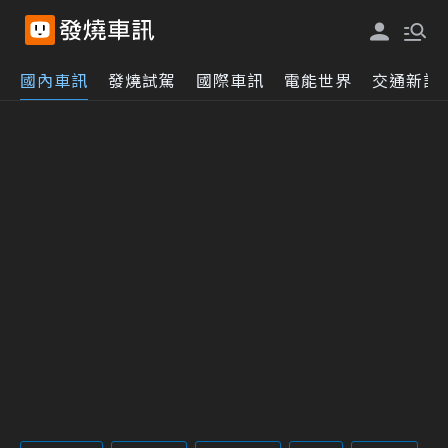
國內車訊
發燒試駕
國際車訊
電能世界
交通新訊