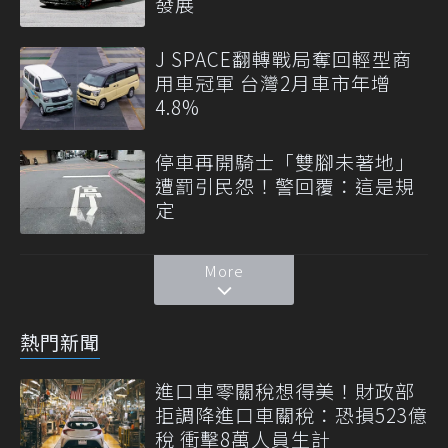
發展
J SPACE翻轉戰局奪回輕型商
用車冠軍 台灣2月車市年增
4.8%
停車再開騎士「雙腳未著地」
遭罰引民怨！警回覆：這是規
定
More
熱門新聞
進口車零關稅想得美！財政部
拒調降進口車關稅：恐損523億
稅 衝擊8萬人員生計