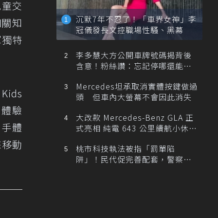
兒童交
沉默7年不忍了！「車界女神」李
相關知
冠儀發長文控職場性騷、黑幕
揮獨特
李多慧大方公開車牌號碼揭背後
含意！粉絲讚：忘記停哪還能幫
忙找車
Mercedes坦承取消實體按鍵做過
ids
頭 但車內大螢幕不會因此消失
同體驗
大改款 Mercedes-Benz GLA 正
動手體
式亮相 純電 643 公里續航小休
旅！
來移動
桃市科技執法被指「罰單陷
阱」！民代促完善配套，警察局
提數據回應