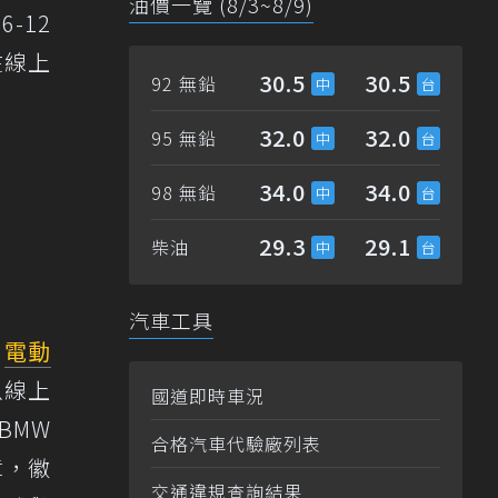
油價一覽 (8/3~8/9)
6-12
在線上
30.5
30.5
92 無鉛
32.0
32.0
95 無鉛
34.0
34.0
98 無鉛
29.3
29.1
柴油
汽車工具
索
電動
以線上
國道即時車況
BMW
合格汽車代驗廠列表
章，徽
交通違規查詢結果