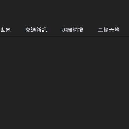
世界
交通新訊
趣聞網搜
二輪天地