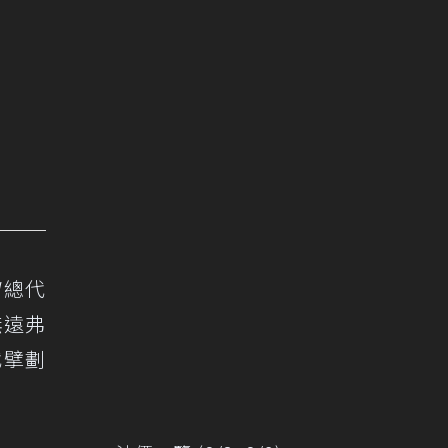
W總代
無遠弗
代擘劃