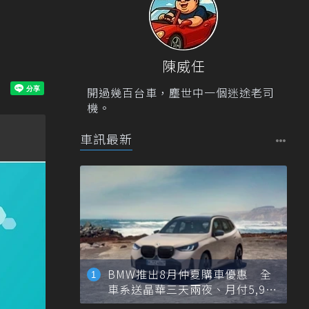
陳威任
開過幾百台車，塵世中一個迷途老司
機。
車訊最新
BMW推出8月仲夏購車優惠 全
車系送晶華三天兩夜、月付5,900
元起