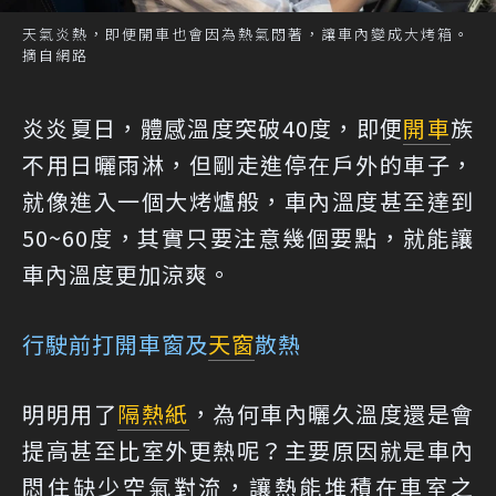
天氣炎熱，即便開車也會因為熱氣悶著，讓車內變成大烤箱。
摘自網路
炎炎夏日，體感溫度突破40度，即便
開車
族
不用日曬雨淋，但剛走進停在戶外的車子，
就像進入一個大烤爐般，車內溫度甚至達到
50~60度，其實只要注意幾個要點，就能讓
車內溫度更加涼爽。
行駛前打開車窗及
天窗
散熱
明明用了
隔熱紙
，為何車內曬久溫度還是會
提高甚至比室外更熱呢？主要原因就是車內
悶住缺少空氣對流，讓熱能堆積在車室之