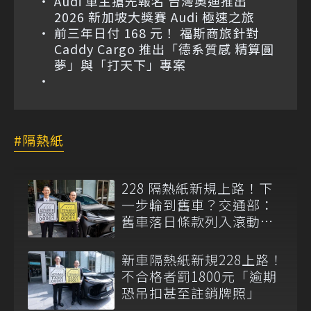
Audi 車主搶先報名 台灣奧迪推出
2026 新加坡大獎賽 Audi 極速之旅
前三年日付 168 元！ 福斯商旅針對
Caddy Cargo 推出「德系質感 精算圓
夢」與「打天下」專案
隔熱紙
228 隔熱紙新規上路！下
一步輪到舊車？交通部：
舊車落日條款列入滾動檢
討
新車隔熱紙新規228上路！
不合格者罰1800元「逾期
恐吊扣甚至註銷牌照」