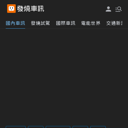
國內車訊
發燒試駕
國際車訊
電能世界
交通新訊