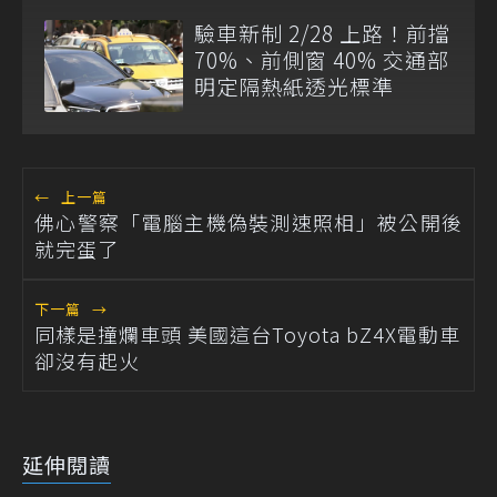
驗車新制 2/28 上路！前擋
70%、前側窗 40% 交通部
明定隔熱紙透光標準
←
上一篇
佛心警察「電腦主機偽裝測速照相」被公開後
就完蛋了
下一篇
→
同樣是撞爛車頭 美國這台Toyota bZ4X電動車
卻沒有起火
延伸閱讀