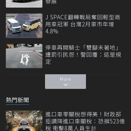
發展
J SPACE翻轉戰局奪回輕型商
用車冠軍 台灣2月車市年增
4.8%
停車再開騎士「雙腳未著地」
遭罰引民怨！警回覆：這是規
定
More
熱門新聞
進口車零關稅想得美！財政部
拒調降進口車關稅：恐損523億
稅 衝擊8萬人員生計