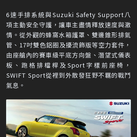
6速手排系統與Suzuki Safety Support八
項主動安全守護，讓車主盡情釋放速度與激
情。從外觀的蜂窩水箱護罩、雙邊錐形排氣
管、17吋雙色鋁圈及擾流飾版等空力套件，
由座艙內的賽車級平底方向盤、潛望式儀表
板、跑格排檔桿及Sport字樣前座椅，
SWIFT Sport從裡到外散發狂野不羈的戰鬥
氣息。