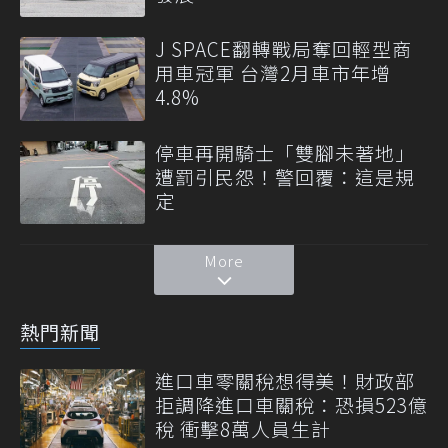
J SPACE翻轉戰局奪回輕型商
用車冠軍 台灣2月車市年增
4.8%
停車再開騎士「雙腳未著地」
遭罰引民怨！警回覆：這是規
定
More
熱門新聞
進口車零關稅想得美！財政部
拒調降進口車關稅：恐損523億
稅 衝擊8萬人員生計