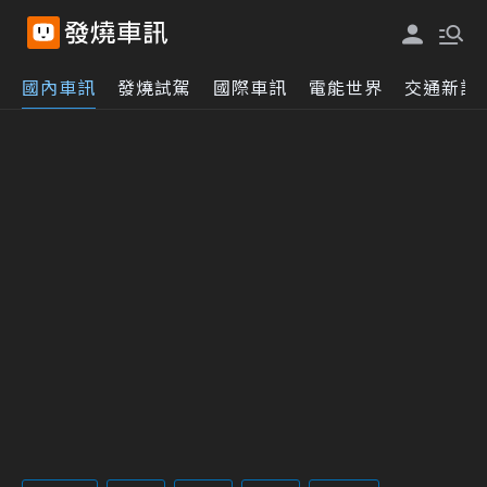
國內車訊
發燒試駕
國際車訊
電能世界
交通新訊